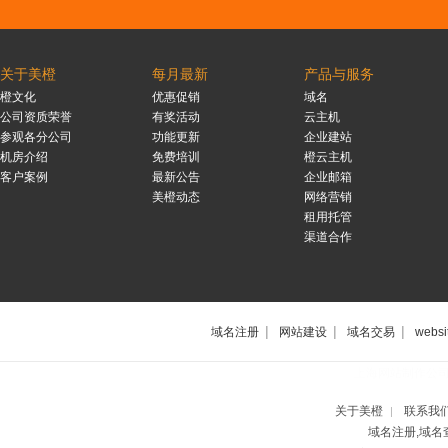
关于美橙
每月最新
产品与服务
橙文化
优惠促销
域名
公司资质荣誉
有奖活动
云主机
参观各分公司
功能更新
企业建站
机房介绍
免费培训
橙云主机
客户案例
最新公告
企业邮箱
美橙动态
网络营销
租用托管
渠道合作
|
|
|
域名注册
网站建设
域名交易
websi
上海网站制作公
关于美橙
联系我
|
域名注册,域名