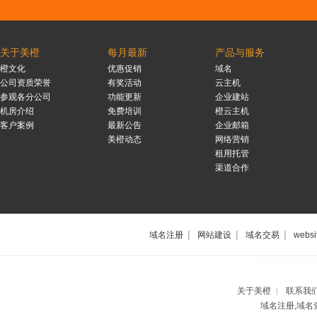
关于美橙
每月最新
产品与服务
橙文化
优惠促销
域名
公司资质荣誉
有奖活动
云主机
参观各分公司
功能更新
企业建站
机房介绍
免费培训
橙云主机
客户案例
最新公告
企业邮箱
美橙动态
网络营销
租用托管
渠道合作
|
|
|
域名注册
网站建设
域名交易
websi
上海网站制作公
关于美橙
联系我
|
域名注册,域名