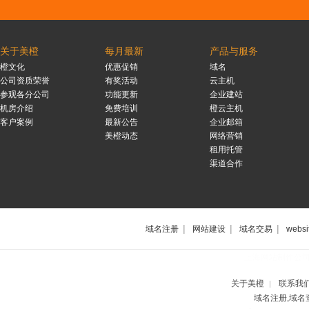
关于美橙
每月最新
产品与服务
橙文化
优惠促销
域名
公司资质荣誉
有奖活动
云主机
参观各分公司
功能更新
企业建站
机房介绍
免费培训
橙云主机
客户案例
最新公告
企业邮箱
美橙动态
网络营销
租用托管
渠道合作
|
|
|
域名注册
网站建设
域名交易
websi
上海网站制作公
关于美橙
联系我
|
域名注册,域名