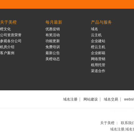
关于美橙
每月最新
产品与服务
橙文化
优惠促销
域名
公司资质荣誉
有奖活动
云主机
参观各分公司
功能更新
企业建站
机房介绍
免费培训
橙云主机
客户案例
最新公告
企业邮箱
美橙动态
网络营销
租用托管
渠道合作
|
|
|
域名注册
网站建设
域名交易
websi
上海网站制作公
关于美橙
联系我
|
域名注册,域名