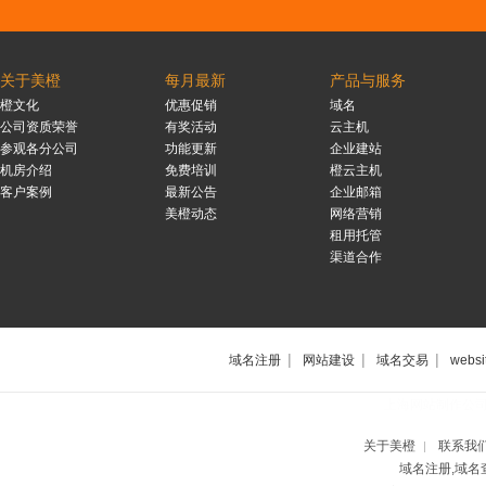
关于美橙
每月最新
产品与服务
橙文化
优惠促销
域名
公司资质荣誉
有奖活动
云主机
参观各分公司
功能更新
企业建站
机房介绍
免费培训
橙云主机
客户案例
最新公告
企业邮箱
美橙动态
网络营销
租用托管
渠道合作
|
|
|
域名注册
网站建设
域名交易
websi
上海网站制作公
关于美橙
联系我
|
域名注册,域名