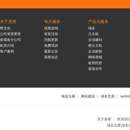
关于美橙
每月最新
产品与服务
橙文化
优惠促销
域名
公司资质荣誉
有奖活动
云主机
参观各分公司
功能更新
企业建站
机房介绍
免费培训
橙云主机
客户案例
最新公告
企业邮箱
美橙动态
网络营销
租用托管
渠道合作
|
|
|
域名注册
网站建设
域名交易
websi
上海网站制作公
关于美橙
联系我
|
域名注册,域名