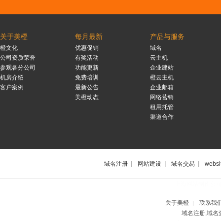
关于美橙
每月最新
产品与服务
橙文化
优惠促销
域名
公司资质荣誉
有奖活动
云主机
参观各分公司
功能更新
企业建站
机房介绍
免费培训
橙云主机
客户案例
最新公告
企业邮箱
美橙动态
网络营销
租用托管
渠道合作
|
|
|
域名注册
网站建设
域名交易
websi
上海网站制作公
关于美橙
联系我
|
域名注册,域名