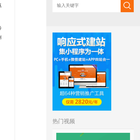
既
务
例
热门视频