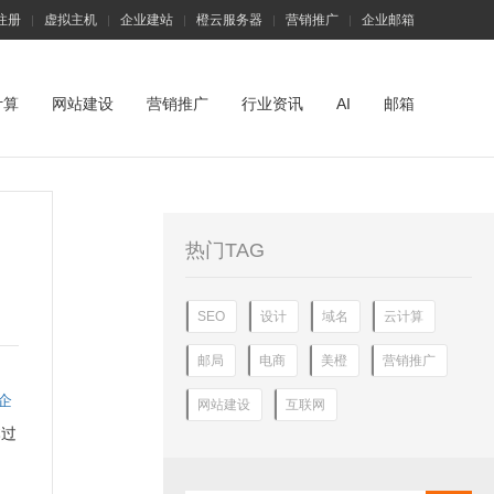
注册
虚拟主机
企业建站
橙云服务器
营销推广
企业邮箱
|
|
|
|
|
计算
网站建设
营销推广
行业资讯
AI
邮箱
热门TAG
SEO
设计
域名
云计算
邮局
电商
美橙
营销推广
企
网站建设
互联网
本过