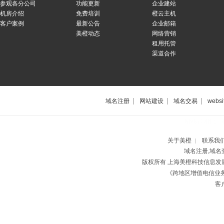
参观各分公司
功能更新
企业建站
机房介绍
免费培训
橙云主机
客户案例
最新公告
企业邮箱
美橙动态
网络营销
租用托管
渠道合作
|
|
|
域名注册
网站建设
域名交易
websi
上海网站制作公
关于美橙
联系我
|
域名注册,域名
版权所有 上海美橙科技信息
《跨地区增值电信业务经
客户