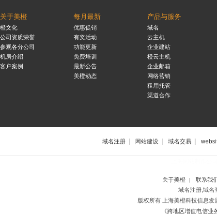
关于美橙
每月最新
产品与服务
橙文化
优惠促销
域名
公司资质荣誉
有奖活动
云主机
参观各分公司
功能更新
企业建站
机房介绍
免费培训
橙云主机
客户案例
最新公告
企业邮箱
美橙动态
网络营销
租用托管
渠道合作
|
|
|
域名注册
网站建设
域名交易
websi
上海网站制作公
关于美橙
联系我
|
域名注册,域名
版权所有 上海美橙科技信息
《跨地区增值电信业务经