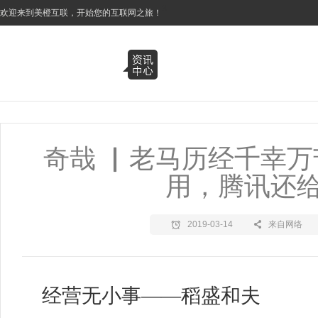
3
欢迎来到美橙互联，开始您的互联网之旅！
奇哉 ▏老马历经千幸
用，腾讯还
2019-03-14
来自网络
经营无小事
——稻盛和夫