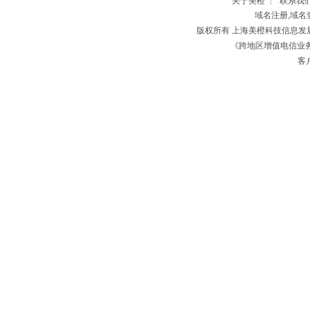
关于美橙
联系我
|
域名注册,域名
版权所有 上海美橙科技信息
《跨地区增值电信业务经
客户