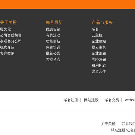
关于美橙
每月最新
产品与服务
橙文化
优惠促销
域名
公司资质荣誉
有奖活动
云主机
参观各分公司
功能更新
企业建站
机房介绍
免费培训
橙云主机
客户案例
最新公告
企业邮箱
美橙动态
网络营销
租用托管
渠道合作
|
|
|
域名注册
网站建设
域名交易
websi
上海网站制作公
关于美橙
联系我
|
域名注册,域名