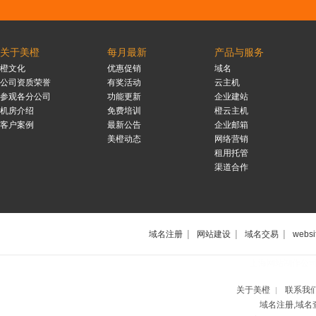
关于美橙
每月最新
产品与服务
橙文化
优惠促销
域名
公司资质荣誉
有奖活动
云主机
参观各分公司
功能更新
企业建站
机房介绍
免费培训
橙云主机
客户案例
最新公告
企业邮箱
美橙动态
网络营销
租用托管
渠道合作
|
|
|
域名注册
网站建设
域名交易
websi
上海网站制作公
关于美橙
联系我
|
域名注册,域名