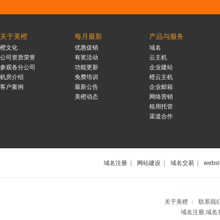
关于美橙
每月最新
产品与服务
橙文化
优惠促销
域名
公司资质荣誉
有奖活动
云主机
参观各分公司
功能更新
企业建站
机房介绍
免费培训
橙云主机
客户案例
最新公告
企业邮箱
美橙动态
网络营销
租用托管
渠道合作
|
|
|
域名注册
网站建设
域名交易
websi
上海网站制作公
关于美橙
联系我
|
域名注册,域名