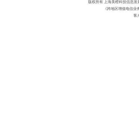
版权所有 上海美橙科技信息
《跨地区增值电信业务经
客户