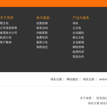
关于美橙
每月最新
产品与服务
橙文化
优惠促销
域名
公司资质荣誉
有奖活动
云主机
参观各分公司
功能更新
企业建站
机房介绍
免费培训
橙云主机
客户案例
最新公告
企业邮箱
美橙动态
网络营销
租用托管
渠道合作
|
|
|
域名注册
网站建设
域名交易
websi
上海网站制作公
关于美橙
联系我
|
域名注册,域名