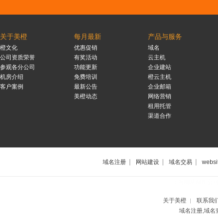
关于美橙
每月最新
产品与服务
橙文化
优惠促销
域名
公司资质荣誉
有奖活动
云主机
参观各分公司
功能更新
企业建站
机房介绍
免费培训
橙云主机
客户案例
最新公告
企业邮箱
美橙动态
网络营销
租用托管
渠道合作
|
|
|
域名注册
网站建设
域名交易
websi
上海网站制作公
关于美橙
联系我
|
域名注册,域名