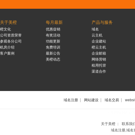
关于美橙
每月最新
产品与服务
橙文化
优惠促销
域名
公司资质荣誉
有奖活动
云主机
参观各分公司
功能更新
企业建站
机房介绍
免费培训
橙云主机
客户案例
最新公告
企业邮箱
美橙动态
网络营销
租用托管
渠道合作
|
|
|
域名注册
网站建设
域名交易
websi
上海网站制作公
关于美橙
联系我
|
域名注册,域名