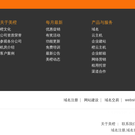
关于美橙
每月最新
产品与服务
橙文化
优惠促销
域名
公司资质荣誉
有奖活动
云主机
参观各分公司
功能更新
企业建站
机房介绍
免费培训
橙云主机
客户案例
最新公告
企业邮箱
美橙动态
网络营销
租用托管
渠道合作
|
|
|
域名注册
网站建设
域名交易
websi
上海网站制作公
关于美橙
联系我
|
域名注册,域名