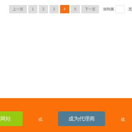
上一页
1
2
3
4
5
下一页
转到第
页
建网站
成为代理商
或
或