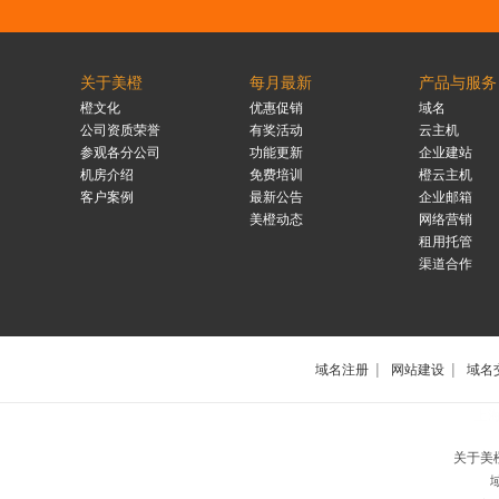
关于美橙
每月最新
产品与服务
橙文化
优惠促销
域名
公司资质荣誉
有奖活动
云主机
参观各分公司
功能更新
企业建站
机房介绍
免费培训
橙云主机
客户案例
最新公告
企业邮箱
美橙动态
网络营销
租用托管
渠道合作
|
|
域名注册
网站建设
域名
上
关于美