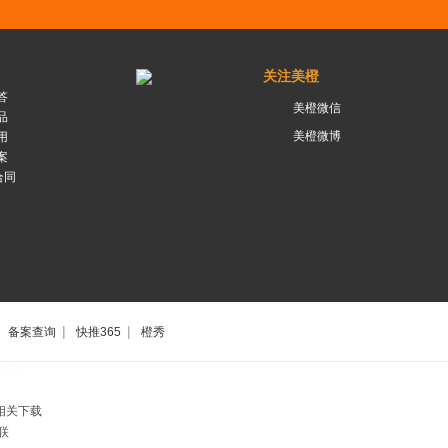
关注美橙
答
美橙微信
品
美橙微博
用
案
合同
|
|
备案查询
快推365
橙秀
公司
相关下载
联