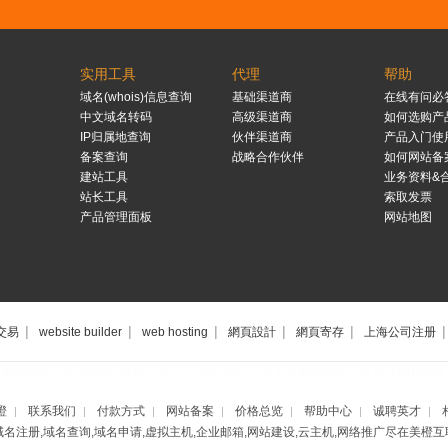
实用工具
代理
帮助
域名(whois)信息查询
基础渠道商
在线有问必
中文域名转码
高级渠道商
如何选购产
IP归属地查询
伙伴渠道商
产品入门使
备案查询
战略合作伙伴
如何网站备
建站工具
业务资料&
站长工具
索取发票
产品管理面板
网站地图
|
|
|
|
|
|
交易
website builder
web hosting
網頁設計
網頁寄存
上海公司注册
海网站制作公司
深圳网站制作公司
广州网站制作公司
北京网站制作公司
杭州网站制作
橙
联系我们
付款方式
网站备案
价格总览
帮助中心
诚聘英才
|
|
|
|
|
|
|
域名注册,域名查询,域名申请,虚拟主机,企业邮箱,网站建设,云主机,网络推广尽在美橙互