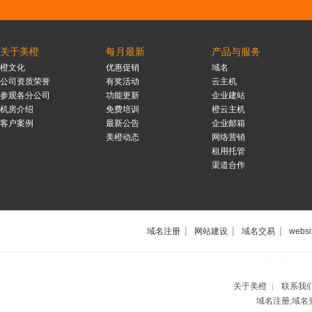
关于美橙
每月最新
产品与服务
橙文化
优惠促销
域名
公司资质荣誉
有奖活动
云主机
参观各分公司
功能更新
企业建站
机房介绍
免费培训
橙云主机
客户案例
最新公告
企业邮箱
美橙动态
网络营销
租用托管
渠道合作
|
|
|
域名注册
网站建设
域名交易
websi
上海网站制作公
关于美橙
联系我
|
域名注册,域名