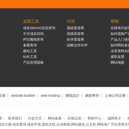
实用工具
代理
帮助
域名(whois)信息查询
基础渠道商
在线有问必
中文域名转码
高级渠道商
如何选购产
IP归属地查询
伙伴渠道商
产品入门使
备案查询
战略合作伙伴
如何网站备
建站工具
业务资料&
站长工具
索取发票
产品管理面板
网站地图
|
|
|
|
|
|
交易
website builder
web hosting
網頁設計
網頁寄存
上海公司注册
海网站制作公司
深圳网站制作公司
广州网站制作公司
北京网站制作公司
杭州网站制作
橙
联系我们
付款方式
网站备案
价格总览
帮助中心
诚聘英才
|
|
|
|
|
|
|
域名注册,域名查询,域名申请,虚拟主机,企业邮箱,网站建设,云主机,网络推广尽在美橙互