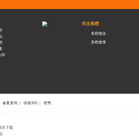
关注美橙
答
美橙微信
品
美橙微博
用
案
合同
|
|
备案查询
快推365
橙秀
公司
相关下载
联