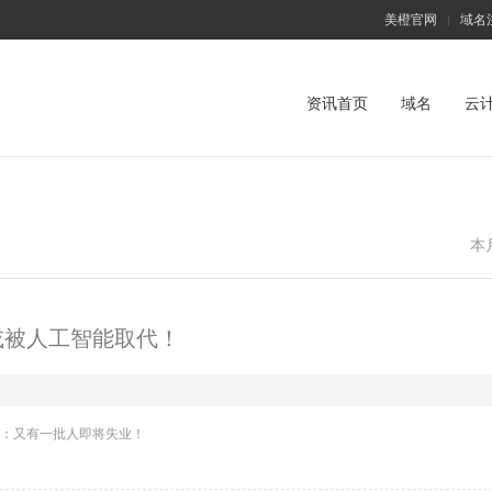
美橙官网
域名
|
资讯首页
域名
云
本
或被人工智能取代！
：又有一批人即将失业！