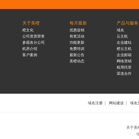
关于美橙
每月最新
产品与服务
橙文化
优惠促销
域名
公司资质荣誉
有奖活动
云主机
参观各分公司
功能更新
企业建站
机房介绍
免费培训
橙云主机
客户案例
最新公告
企业邮箱
美橙动态
网络营销
租用托管
渠道合作
|
|
域名注册
网站建设
域名
上
关于美