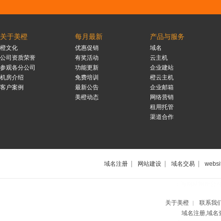
关于美橙
每月最新
产品与服务
橙文化
优惠促销
域名
公司资质荣誉
有奖活动
云主机
参观各分公司
功能更新
企业建站
机房介绍
免费培训
橙云主机
客户案例
最新公告
企业邮箱
美橙动态
网络营销
租用托管
渠道合作
|
|
|
域名注册
网站建设
域名交易
websi
上海网站制作公
关于美橙
联系我
|
域名注册,域名