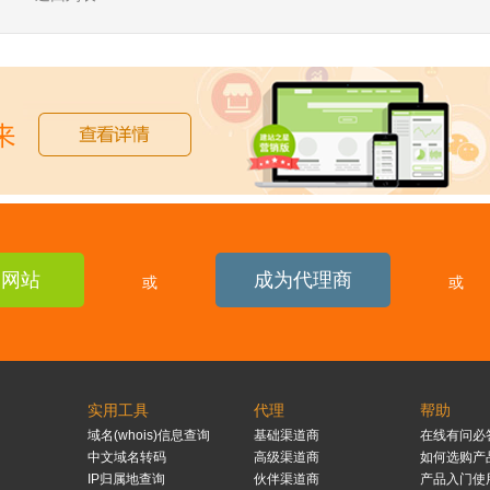
建网站
成为代理商
或
或
实用工具
代理
帮助
域名(whois)信息查询
基础渠道商
在线有问必
中文域名转码
高级渠道商
如何选购产
IP归属地查询
伙伴渠道商
产品入门使