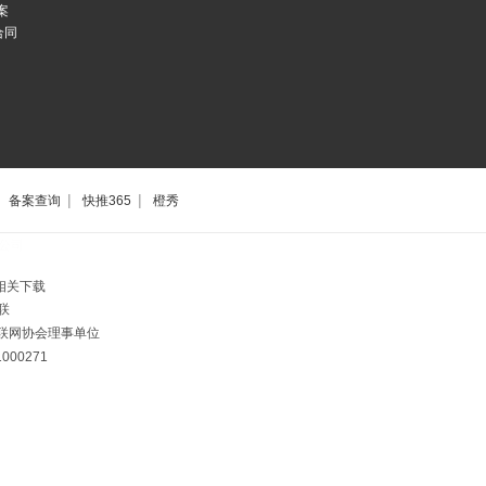
案
合同
|
|
备案查询
快推365
橙秀
公司
相关下载
联
市互联网协会理事单位
00271