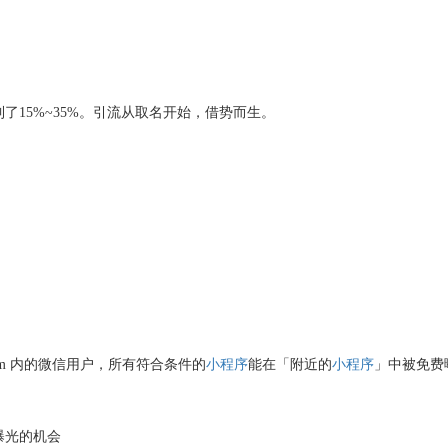
到了
15%~35%
。引流从取名开始，借势而生。
m
内的微信用户，所有符合条件的
小程序
能在「附近的
小程序
」中被免费
曝光的机会