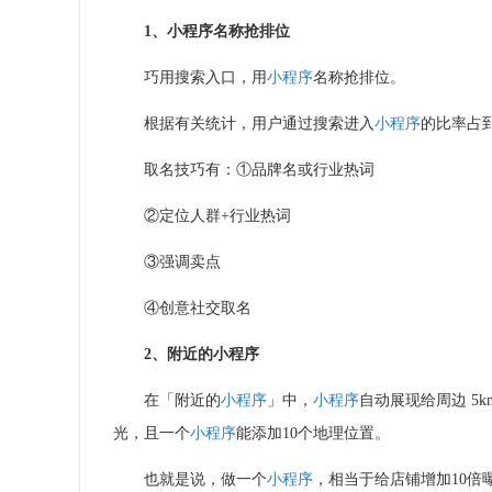
1、
小程序
名称抢排位
巧用搜索入口，用
小程序
名称抢排位。
根据有关统计，用户通过搜索进入
小程序
的比率占
取名技巧有：
①
品牌名或行业热词
②定位人群
+
行业热词
③强调卖点
④创意社交取名
2、附近的
小程序
在「附近的
小程序
」中，
小程序
自动展现给周边
5k
光，且一个
小程序
能添加
10
个地理位置。
也就是说，做一个
小程序
，相当于给店铺增加
10
倍