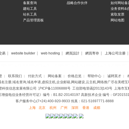
备案查询
战略合作伙伴
如何网站备
建站工具
业务资料&
站长工具
索取发票
产品管理面板
网站地图
|
|
|
|
|
|
交易
website builder
web hosting
網頁設計
網頁寄存
上海公司注册
海网站制作公司
深圳网站制作公司
广州网站制作公司
北京网站制作公司
杭州网站制作
橙
联系我们
付款方式
网站备案
价格总览
帮助中心
诚聘英才
|
|
|
|
|
|
|
域名注册,域名查询,域名申请,虚拟主机,企业邮箱,网站建设,云主机,网络推广尽在美橙互
美橙科技信息发展有限公司
沪ICP备11006888号
工信部电管函[2013]143号 上海
增值电信业务经营许可证》编号：B1.B2-20140197
高新技术企业 编号：GF2015310
客户服务中心(7×24):400-920-9933 传真：021-51697771-8888
上海
北京
杭州
广州
深圳
香港
成都