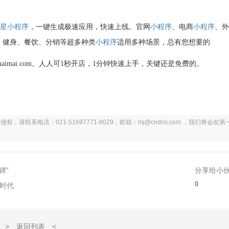
之星
小程序
，一键生成极速应用，快速上线。官网
小程序
、电商
小程序
、
、健身、餐饮、分销等超多种类
小程序
适用多种场景，总有您想要的
imai.com。人人可
1
秒开店，
1
分钟快速上手，关键还是免费的。
系电话：021-51697771-8029，邮箱：mj@cndns.com ，我们将会在第
碑”
分享给小
0
时代
> 返回列表 <