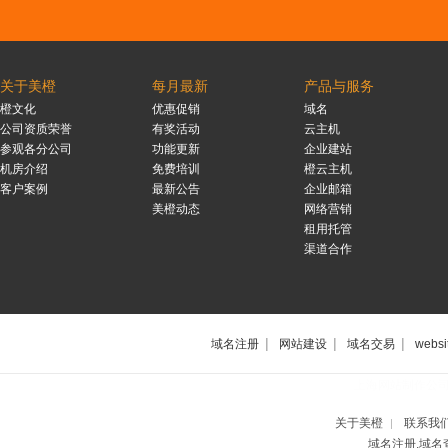
关于美橙
每月最新
产品与服务
橙文化
优惠促销
域名
公司资质荣誉
有奖活动
云主机
参观各分公司
功能更新
企业建站
机房介绍
免费培训
橙云主机
客户案例
最新公告
企业邮箱
美橙动态
网络营销
租用托管
渠道合作
|
|
|
域名注册
网站建设
域名交易
websi
上海网站制作公
关于美橙
联系我
|
域名注册,域名