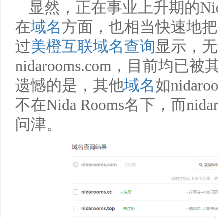
显然，正在事业上升期的
Ni
在
域名
方面，也相当快速地把
过
美橙互联
域名查询
显示，无
nidarooms.com
，目前均已被
遗憾的是，其他
域名
如
nidaroo
不在
Nida Rooms
名下，而
nida
问津。