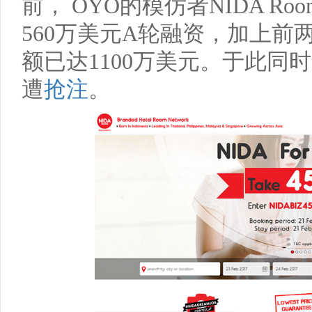
前，
OYO
的模仿者
NIDA Roo
560
万美元
A
轮融资，加上前
额已达
1100
万美元。于此同时
遭
抢注
。