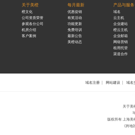
关于美橙
每月最新
产品与服务
橙文化
优惠促销
域名
公司资质荣誉
有奖活动
云主机
参观各分公司
功能更新
企业建站
机房介绍
免费培训
橙云主机
客户案例
最新公告
企业邮箱
美橙动态
网络营销
租用托管
渠道合作
|
|
域名注册
网站建设
域名
上
关于美
版权所有 上海
《跨地区