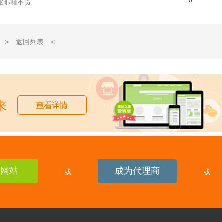
0
业邮箱不贵
> 返回列表 <
建网站
成为代理商
或
或