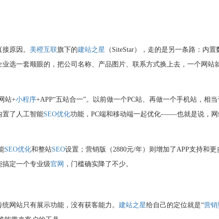
直接原因
。
美橙互联
旗下的
建站之星
（SiteStar），走的是另一条路：内置
企业选一套顺眼的，把公司名称、产品图片、联系方式换上去，一个网站
网站+
小程序
+APP“五站合一”
。以前做一个PC站、再做一个手机站，相当
内置了人工智能
SEO优化
功能，PC端和移动端一起优化
-
——也就是说，网
能
SEO优化
和整站
SEO
设置；营销版（2880元/年）则增加了APP支持和更
能搞定一个专业级
官网
，门槛确实降了不少。
传统网站只有展示功能，没有获客能力。
建站之星
给自己的定位就是“
营销