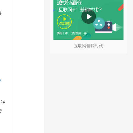
蛋
，
互联网营销时代
序
24
套