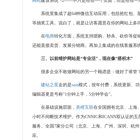
网站
建设系统”
-2
——不只是给你一个页面，而是给你一
系统里集成了超64种微信互动应用
，包括抢红包、
等抽奖工具
。说白了，就是让访客愿意在你的网站上多
在
电商
转化方面，系统支持团购、秒杀、砍价等促
还能直接卖货、发展分销商。再加上集成的在线客服系
三、以前维护网站是“专业活”，现在像“搭积木”
很多企业不敢做网站的另一个顾虑是：做好了谁管
建站之星
走的是
saas
模式，按年付费，系统更新、功
编辑器更是号称“1分钟上手，5分钟学会”
。
在基础设施层面，
美橙互联
在全国拥有北京、上海
小时不间断技术维护
。作为CNNIC和ICANN双认证的五
服务
。全国7家分公司（北京、上海、广州、深圳、杭
应
。