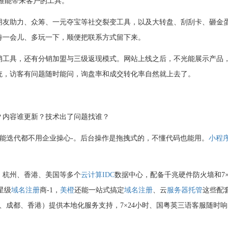
堆能带来客户的工具。
朋友助力、众筹、一元夺宝等社交裂变工具，以及大转盘、刮刮卡、砸金
待一会儿、多玩一下，顺便把联系方式留下来。
销工具，还有分销加盟与三级返现模式
。网站上线之后，不光能展示产品
统，访客有问题随时能问，询盘率和成交转化率自然就上去了
。
？内容谁更新？技术出了问题找谁？
能迭代都不用企业操心
-
。后台操作是拖拽式的，不懂代码也能用
。
小程
、杭州、香港、美国等多个
云计算
IDC
数据中心
，配备千兆硬件防火墙和7×
星级
域名注册
商
-1
，
美橙
还能一站式搞定
域名注册
、云
服务器托管
这些配
州、成都、香港）提供本地化服务支持
，7×24小时、国粤英三语客服随时响