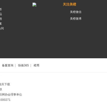
关注美橙
答
美橙微信
品
美橙微博
用
案
合同
|
|
备案查询
快推365
橙秀
公司
相关下载
联
市互联网协会理事单位
00271