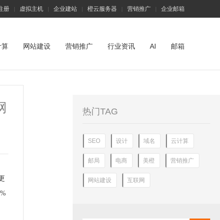
注册
虚拟主机
企业建站
橙云服务器
营销推广
企业邮箱
|
|
|
|
|
计算
网站建设
营销推广
行业资讯
AI
邮箱
网
热门TAG
SEO
设计
域名
云计算
邮局
电商
美橙
营销推广
更
网站建设
互联网
%