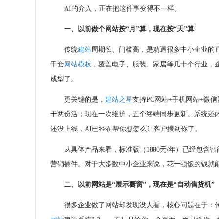
AI的介入，正在把这件事变得不一样。
一、以前做个网站按“月”算，现在按“天”算
传统
建站
周期长、门槛高，是劝退很多中小企业的
千套
网站模板
，覆盖电子、服装、家居等几十个行业
，
成型了
。
更关键的是，
建站之星
支持PC网站+手机网站+微信
干两份活；现在一次维护，五个终端同步更新。系统还
还没上线，AI已经在帮你想怎么让客户搜到你了。
从具体产品来看，标准版（1880元/年）已经包含智
营销插件。对于大多数中小企业来说，花一顿饭的钱就
二、以前网站是“展示橱窗”，现在是“自动售货机”
很多企业做了网站却发现没人看，核心问题在于：