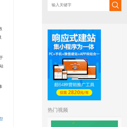
数
就
于
站
多
热门视频
型