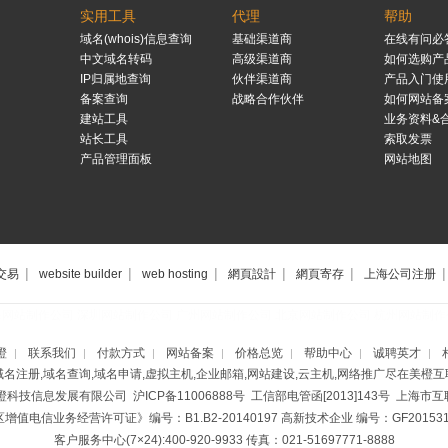
实用工具
代理
帮助
域名(whois)信息查询
基础渠道商
在线有问必
中文域名转码
高级渠道商
如何选购产
IP归属地查询
伙伴渠道商
产品入门使
备案查询
战略合作伙伴
如何网站备
建站工具
业务资料&
站长工具
索取发票
产品管理面板
网站地图
|
|
|
|
|
|
交易
website builder
web hosting
網頁設計
網頁寄存
上海公司注册
海网站制作公司
深圳网站制作公司
广州网站制作公司
北京网站制作公司
杭州网站制作
橙
联系我们
付款方式
网站备案
价格总览
帮助中心
诚聘英才
|
|
|
|
|
|
|
域名注册,域名查询,域名申请,虚拟主机,企业邮箱,网站建设,云主机,网络推广尽在美橙互
美橙科技信息发展有限公司
沪ICP备11006888号
工信部电管函[2013]143号 上海
增值电信业务经营许可证》编号：B1.B2-20140197
高新技术企业 编号：GF2015310
客户服务中心(7×24):400-920-9933 传真：021-51697771-8888