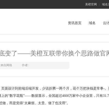
美橙官网
域名
|
资讯首页
域名
云
彻底变了——美橙互联带你换个思路做官
来自网络
作者:
、页面设计到前端后端开发，少说折腾一两个月，花个万把块钱是常事
-
。
“数字花瓶”——数据显示，全国超过4600万家中小企业里，只有31.7
想做，而是觉得“太麻烦、太贵、做了也没用”。