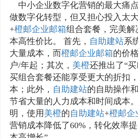
中小企业数字化营销的最大痛点
做数字化转型，但又担心投入太
+
橙邮
企业邮箱
组合套餐，完美解
本高性价比。 首先，
自助建站
系
大量成本，而
橙邮
企业邮箱
的价格
户/年起；其次，
美橙
还推出了“买
买组合套餐还能享受更大的折扣
本；此外，
自助建站
的自助操作
节省大量的人力成本和时间成本。
明，使用
美橙
的
自助建站
+
橙邮
企
营销成本降低了60%，转化效率提
本高增长”。