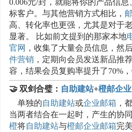
0.006元/封，就能将你的产品
标客户。与其他营销方式相比，
高、转化率也更强，尤其是对于
显著。 比如前文提到的那家本地
官网
，收集了大量会员信息，然
件营销
，定期向会员发送新品推
容，结果会员复购率提升了70%
🤝 双剑合璧：
自助建站
+
橙邮
企业
单独的
自助建站
或
企业邮箱
，
当两者结合在一起时，产生的协
橙
将
自助建站
与
橙邮
企业邮箱
完美