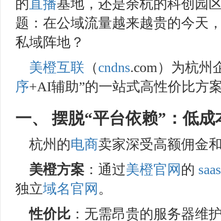
的
直播
基地，还是余杭的科创园
题：在公域流量越来越贵的今天
私域阵地？
美橙互联
（
cndns
.com）为杭州
序
+AI辅助”的一站式高性价比方
一、 摆脱“平台依赖”：低成
杭州的
电商
卖家深受高额佣金
美橙
方案
：通过
美橙
官网
的
saas
独立
域名
官网
。
性价比
：无需昂贵的服务器维