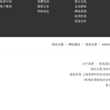
机房介绍
免费培训
橙云主机
客户案例
最新公告
企业邮箱
美橙动态
网络营销
租用托管
渠道合作
|
|
|
域名注册
网站建设
域名交易
websi
上海网站制作公
关于美橙
联系我
|
域名注册,域名
版权所有 上海美橙科技信息
《跨地区增值电信业务经
客户