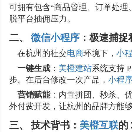
可拥有包含“商品管理、订单处理
脱平台抽佣压力。
二、
微信小程序
：极速捕捉
在杭州的社交
电商
环境下，
小
一键生成
：
美橙
建站
系统支持 
步。在后台修改一次产品，
小程
营销赋能
：内置拼团、秒杀、
外付费开发，让杭州的品牌方能
三、 技术背书：
美橙互联
的 