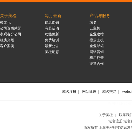
关于美橙
每月最新
产品与服务
橙文化
优惠促销
域名
公司资质荣誉
有奖活动
云主机
参观各分公司
功能更新
企业建站
机房介绍
免费培训
橙云主机
客户案例
最新公告
企业邮箱
美橙动态
网络营销
租用托管
渠道合作
|
|
|
域名注册
网站建设
域名交易
websi
上海网站制作公
关于美橙
联系我
|
域名注册,域名
版权所有 上海美橙科技信息