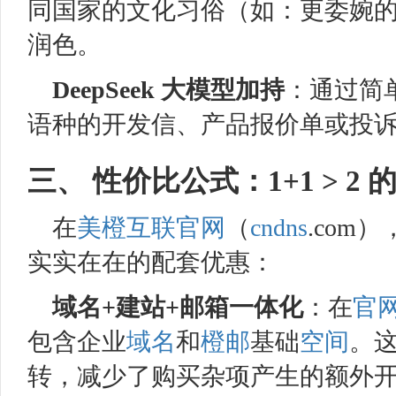
同国家的文化习俗（如：更委婉
润色。
DeepSeek 大模型加持
：通过简
语种的开发信、产品报价单或投
三、 性价比公式：1+1 > 2
在
美橙互联
官网
（
cndns
.com
实实在在的配套优惠：
域名
+
建站
+
邮箱
一体化
：在
官
包含企业
域名
和
橙邮
基础
空间
。
转，减少了购买杂项产生的额外