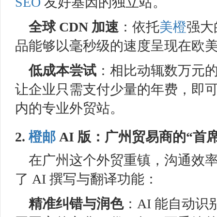
SEO
友好基因的独立站。
全球
CDN
加速
：依托
美橙
强大
品能够以毫秒级的速度呈现在欧
低成本尝试
：相比动辄数万元
让企业只需支付少量的年费，即
内的专业外贸站。
2.
橙邮
AI 版：广州贸易商的“首
在广州这个外贸重镇，沟通效
了 AI 撰写与翻译功能：
精准纠错与润色
：AI 能自动