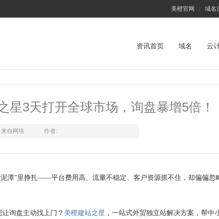
美橙官网
域名
|
资讯首页
域名
云
之星3天打开全球市场，询盘暴增5倍！
来自网络
作者:
“泥潭”里挣扎——平台费用高、流量不稳定、客户资源抓不住，却偏偏忽
想让询盘主动找上门？
美橙
建站之星
，一站式外贸独立站解决方案，帮中