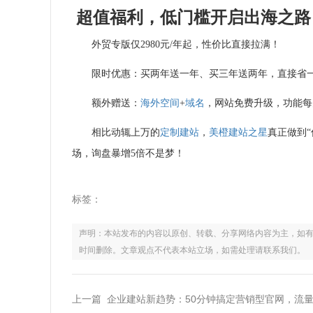
超值福利，低门槛开启出海之路
外贸专版仅2980元/年起，性价比直接拉满！
限时优惠：买两年送一年、买三年送两年，直接省
额外赠送：
海外空间
+
域名
，网站免费升级，功能每
相比动辄上万的
定制建站
，
美橙
建站之星
真正做到
场，询盘暴增5倍不是梦！
标签：
声明：本站发布的内容以原创、转载、分享网络内容为主，如有侵权，请联
时间删除。文章观点不代表本站立场，如需处理请联系我们。
上一篇 企业建站新趋势：50分钟搞定营销型官网，流