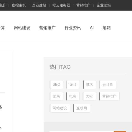
注册
虚拟主机
企业建站
橙云服务器
营销推广
企业邮箱
|
|
|
|
|
计算
网站建设
营销推广
行业资讯
AI
邮箱
热门TAG
SEO
设计
域名
云计算
邮局
电商
美橙
营销推广
略
网站建设
互联网
小