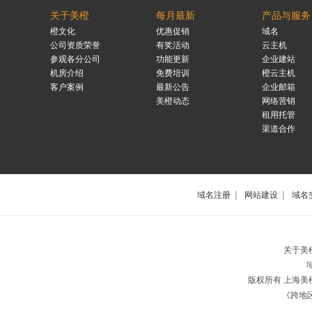
关于美橙
每月最新
产品与服务
橙文化
优惠促销
域名
公司资质荣誉
有奖活动
云主机
参观各分公司
功能更新
企业建站
机房介绍
免费培训
橙云主机
客户案例
最新公告
企业邮箱
美橙动态
网络营销
租用托管
渠道合作
|
|
域名注册
网站建设
域名
上
关于美
版权所有 上海
《跨地区