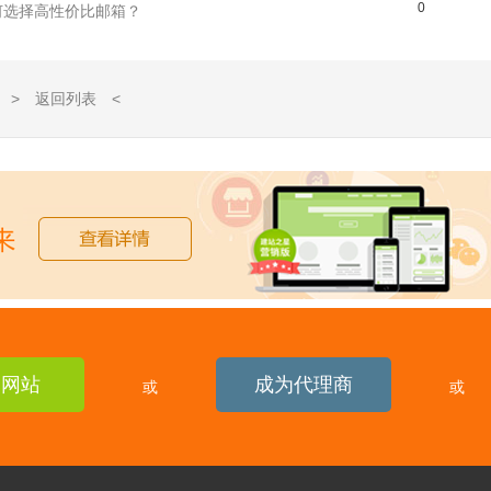
0
何选择高性价比邮箱？
> 返回列表 <
建网站
成为代理商
或
或