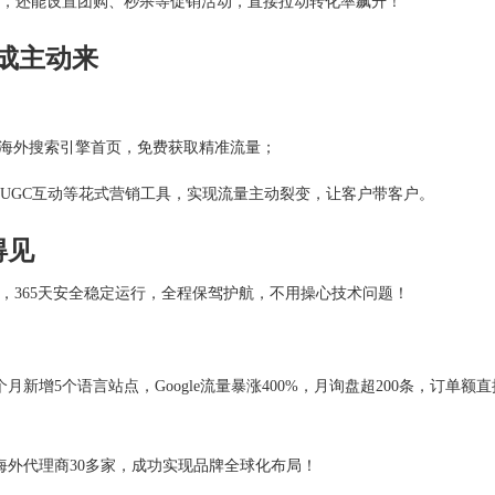
定，还能设置团购、秒杀等促销活动，直接拉动转化率飙升！
成主动来
：
e等海外搜索引擎首页，免费获取精准流量；
户UGC互动等花式营销工具，实现流量主动裂变，让客户带客户。
得见
支持，365天安全稳定运行，全程保驾护航，不用操心技术问题！
月新增5个语言站点，Google流量暴涨400%，月询盘超200条，订单额直
海外代理商30多家，成功实现品牌全球化布局！