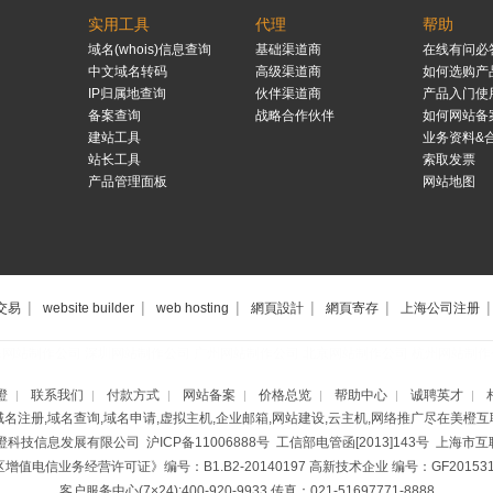
实用工具
代理
帮助
域名(whois)信息查询
基础渠道商
在线有问必
中文域名转码
高级渠道商
如何选购产
IP归属地查询
伙伴渠道商
产品入门使
备案查询
战略合作伙伴
如何网站备
建站工具
业务资料&
站长工具
索取发票
产品管理面板
网站地图
|
|
|
|
|
|
交易
website builder
web hosting
網頁設計
網頁寄存
上海公司注册
海网站制作公司
深圳网站制作公司
广州网站制作公司
北京网站制作公司
杭州网站制作
橙
联系我们
付款方式
网站备案
价格总览
帮助中心
诚聘英才
|
|
|
|
|
|
|
域名注册,域名查询,域名申请,虚拟主机,企业邮箱,网站建设,云主机,网络推广尽在美橙互
美橙科技信息发展有限公司
沪ICP备11006888号
工信部电管函[2013]143号 上海
增值电信业务经营许可证》编号：B1.B2-20140197
高新技术企业 编号：GF2015310
客户服务中心(7×24):400-920-9933 传真：021-51697771-8888