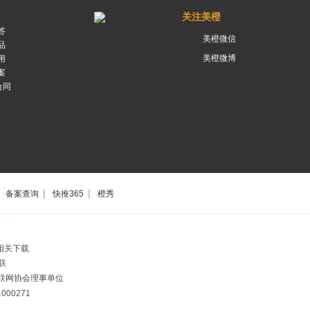
关注美橙
答
美橙微信
品
美橙微博
用
案
合同
|
|
备案查询
快推365
橙秀
公司
相关下载
联
市互联网协会理事单位
00271