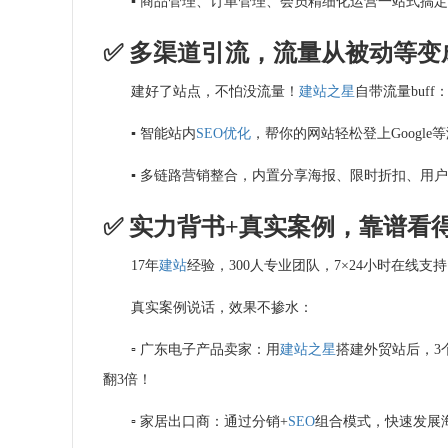
▪ 商品管理、订单管理、会员精细化运营一站式搞
✅ 多渠道引流，流量从被动等变
建好了站点，不怕没流量！
建站之星
自带流量buff
▪ 智能站内
SEO优化
，帮你的网站轻松登上Googl
▪ 多链路营销整合，内置分享海报、限时折扣、用
✅ 实力背书+真实案例，靠谱看
17年
建站
经验，300人专业团队，7×24小时在线
真实案例说话，效果不掺水：
▫ 广东电子产品卖家：用
建站之星
搭建外贸站后，3个
翻3倍！
▫ 家居出口商：通过分销+
SEO
组合模式，快速发展