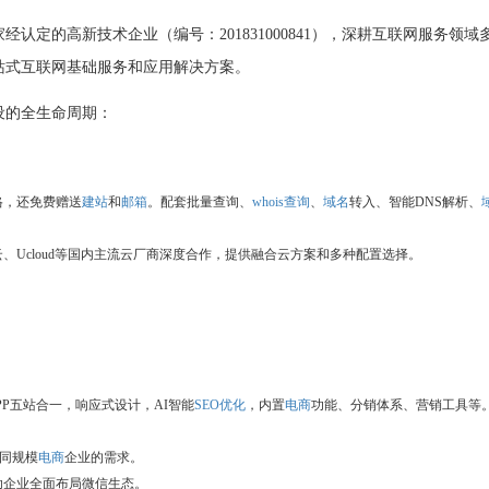
认定的高新技术企业（编号：201831000841），深耕互联网服务领域
站式互联网基础服务和应用解决方案。
设的全生命周期：
格，还免费赠送
建站
和
邮箱
。配套批量查询、
whois查询
、
域名
转入、智能DNS解析、
Ucloud等国内主流云厂商深度合作，提供融合云方案和多种配置选择。
PP五站合一，响应式设计，AI智能
SEO优化
，内置
电商
功能、分销体系、营销工具等
。
不同规模
电商
企业的需求。
助企业全面布局微信生态。