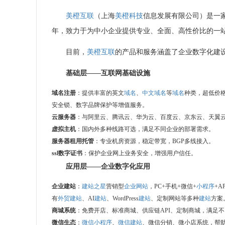
美橙互联
（上海
美橙科技
信息发展有限公司）是一家经
年，致力于为中小企业提供专业、全面、高性价比的一
目前，
美橙互联
的产品和服务涵盖了企业数字化建
基础层——互联网基础设施
域名注册
：提供丰富的英文
域名
、
中文域名
等
域名
种类，超低价
安全锁、数字品牌保护等增值服务。
云服务器
：与阿里云、腾讯云、华为云、百度云、京东云、天翼云、
虚拟主机
：国内外多种线路可选，满足不同企业的部署需求。
服务器租用
托管
：专业机房资源，稳定带宽，BGP多线接入。
ssl
数字证书
：保护企业网上业务安全，增强用户信任。
应用层——企业数字化应用
企业建站
：
建站之星
营销型
企业网站
，PC+手机+微信+
小程序
+A
有
外贸建站
、AI
建站
、WordPress
建站
、定制网站等多种
建站
方案
商城系统
：免费开店、标准商城、供应链API、定制商城，满足
微信生态
：
微信小程序
、
微信建站
、微信分销、微小店系统，帮