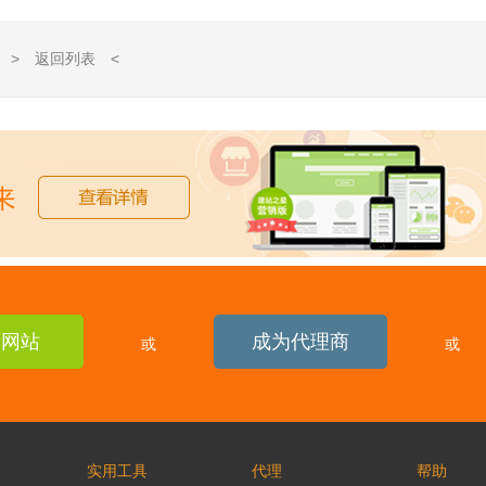
> 返回列表 <
建网站
成为代理商
或
或
实用工具
代理
帮助