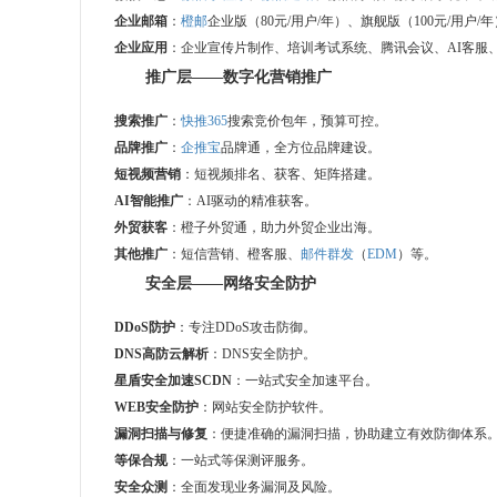
企业邮箱
：
橙邮
企业版（80元/用户/年）、旗舰版（100元/用户/
企业应用
：企业宣传片制作、培训考试系统、腾讯会议、AI客服
推广层——数字化
营销推广
搜索推广
：
快推365
搜索竞价包年，预算可控。
品牌推广
：
企推宝
品牌通，全方位品牌建设。
短视频营销
：短视频排名、获客、矩阵搭建。
AI智能推广
：AI驱动的精准获客。
外贸获客
：橙子外贸通，助力外贸企业出海。
其他推广
：短信营销、橙客服、
邮件群发
（
EDM
）等。
安全层——网络安全防护
DDoS防护
：专注DDoS攻击防御。
DNS高防云解析
：DNS安全防护。
星盾安全加速S
CDN
：一站式安全加速平台。
WEB安全防护
：网站安全防护软件。
漏洞扫描与修复
：便捷准确的漏洞扫描，协助建立有效防御体系
等保合规
：一站式等保测评服务。
安全众测
：全面发现业务漏洞及风险。