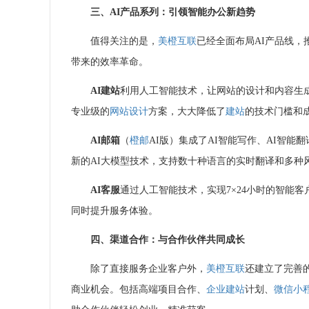
三、AI产品系列：引领智能办公新趋势
值得关注的是，
美橙互联
已经全面布局AI产品线，推
带来的效率革命。
AI
建站
利用人工智能技术，让网站的设计和内容生
专业级的
网站设计
方案，大大降低了
建站
的技术门槛和
AI
邮箱
（
橙邮
AI版）集成了AI智能写作、AI智能翻
新的AI大模型技术，支持数十种语言的实时翻译和多种
AI客服
通过人工智能技术，实现7×24小时的智能
同时提升服务体验。
四、渠道合作：与合作伙伴共同成长
除了直接服务企业客户外，
美橙互联
还建立了完善
商业机会。包括高端项目合作、
企业建站
计划、
微信小