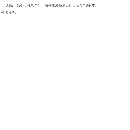
年）、AI版（120元/用户/年），海外收发畅通无阻，买N年送N年。
、橙名片等。
。