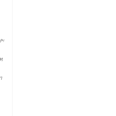
户/
随时
行