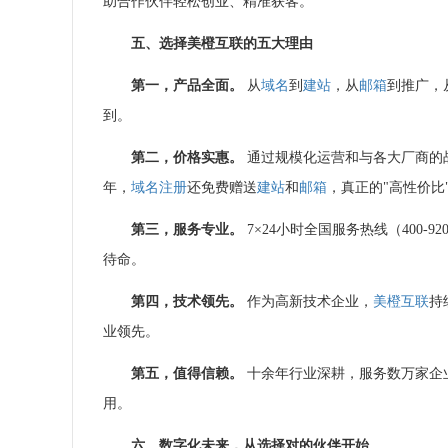
助合作伙伴轻松创业、精准获客。
五、选择
美橙互联
的五大理由
第一，产品全面。
从
域名
到
建站
，从
邮箱
到推广，
到。
第二，价格实惠。
通过规模化运营和与各大厂商的
年，
域名注册
还免费赠送
建站
和
邮箱
，真正的"高性价比
第三，服务专业。
7×24小时全国服务热线（400-
待命。
第四，技术领先。
作为高新技术企业，
美橙互联
持
业领先。
第五，值得信赖。
十余年行业深耕，服务数万家企
用。
六、数字化未来，从选择对的伙伴开始