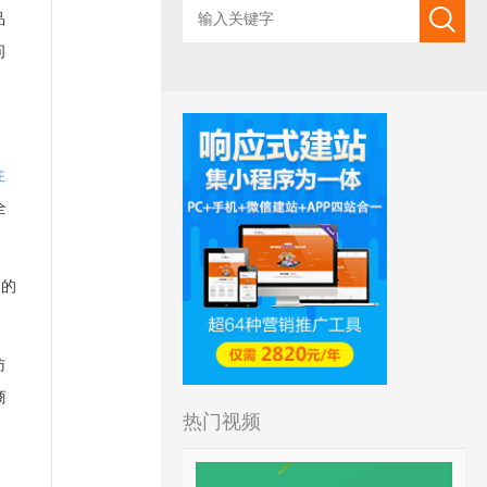
品
问
注
全
间的
访
商
热门视频