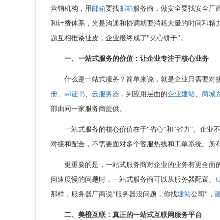
营销机构，用
邮箱
要找
邮箱
服务商，做安全要找安全厂
和计费体系，光是沟通和协调就要消耗大量的时间和精
题互相推诿扯皮，企业最终成了"夹心饼干"。
一、一站式服务的价值：让企业专注于核心业务
什么是一站式服务？简单来说，就是企业只需要对
册
、
ssl证书
、
云服务器
，到应用层面的
企业建站
、
商城
部由同一家服务商提供。
一站式服务的核心价值在于"省心"和"省力"。企
对接和配合，不需要面对多个客服热线和工单系统。所
更重要的是，一站式服务商对企业的业务有更全面
问速度慢的问题时，一站式服务商可以从服务器配置、
那样，服务器厂商说"服务器没问题，你找
建站
公司"，
二、
美橙互联
：真正的一站式互联网服务平台