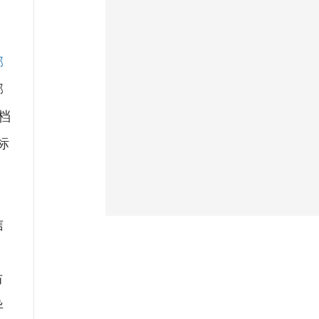
邮
邮
档
标
信
防
异