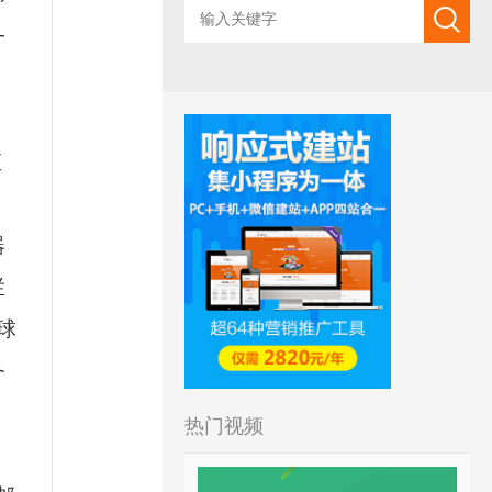
一
直
器
拦
球
务
热门视频