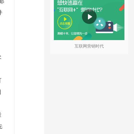
圾邮
件
互联网营销时代
客
可
日
量
先