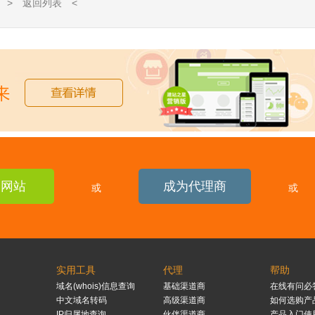
> 返回列表 <
建网站
成为代理商
或
或
实用工具
代理
帮助
域名(whois)信息查询
基础渠道商
在线有问必
中文域名转码
高级渠道商
如何选购产
IP归属地查询
伙伴渠道商
产品入门使