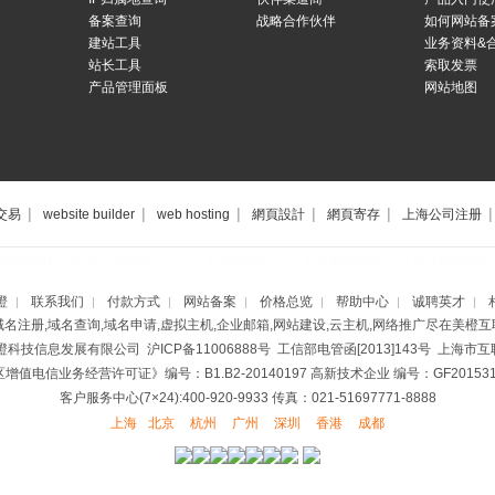
备案查询
战略合作伙伴
如何网站备
建站工具
业务资料&
站长工具
索取发票
产品管理面板
网站地图
|
|
|
|
|
|
交易
website builder
web hosting
網頁設計
網頁寄存
上海公司注册
海网站制作公司
深圳网站制作公司
广州网站制作公司
北京网站制作公司
杭州网站制作
橙
联系我们
付款方式
网站备案
价格总览
帮助中心
诚聘英才
|
|
|
|
|
|
|
域名注册,域名查询,域名申请,虚拟主机,企业邮箱,网站建设,云主机,网络推广尽在美橙互
美橙科技信息发展有限公司
沪ICP备11006888号
工信部电管函[2013]143号 上海
增值电信业务经营许可证》编号：B1.B2-20140197
高新技术企业 编号：GF2015310
客户服务中心(7×24):400-920-9933 传真：021-51697771-8888
上海
北京
杭州
广州
深圳
香港
成都