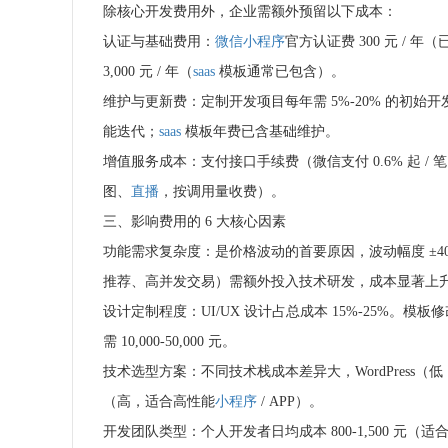
除核心开发费用外，企业需额外预留以下成本：
认证与基础费用：
微信小程序
官方认证费 300 元 /
3,000 元 / 年（
saas
模板通常已包含）。
维护与更新费：定制开发项目每年需 5%-20% 的初始开发费用
能迭代；
saas
模板年费已含基础维护。
增值服务成本：支付接口手续费（微信支付 0.6% 起 / 笔）
图、
直播
，按调用量收费）。
三、影响费用的 6 大核心因素
功能需求复杂度：是价格波动的首要原因，波动幅度 ±4
推荐、高并发交易）需额外投入技术研发，成本显著上
设计定制程度：UI/UX 设计占总成本 15%-25%。模板
需 10,000-50,000 元。
技术选型方案：不同技术栈成本差异大，WordPress（低
（高，适合高性能
小程序
/ APP）。
开发团队类型：个人开发者日均成本 800-1,500 元（适