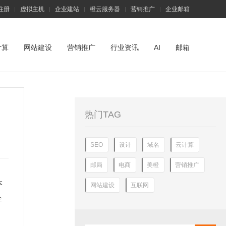
注册
虚拟主机
企业建站
橙云服务器
营销推广
企业邮箱
|
|
|
|
|
计算
网站建设
营销推广
行业资讯
AI
邮箱
热门TAG
SEO
设计
域名
云计算
邮局
电商
美橙
营销推广
本
网站建设
互联网
企