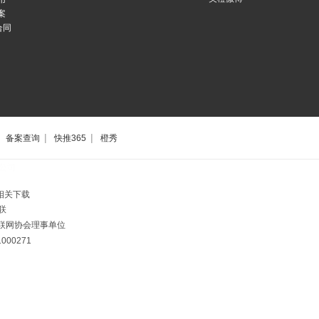
案
合同
|
|
备案查询
快推365
橙秀
公司
相关下载
联
市互联网协会理事单位
00271