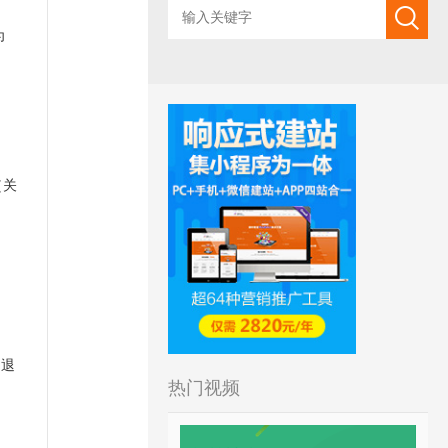
为
（关
、退
热门视频