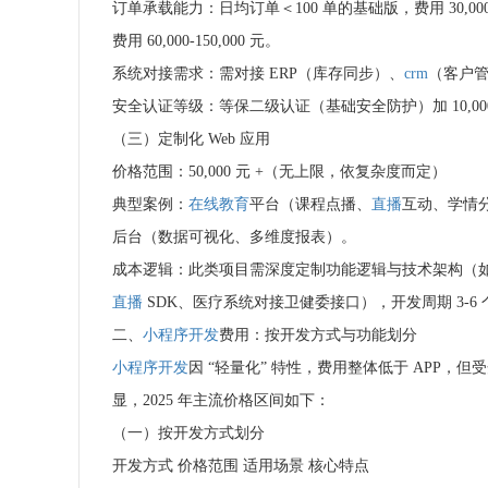
订单承载能力：日均订单＜100 单的基础版，费用 30,000
费用 60,000-150,000 元。
系统对接需求：需对接 ERP（库存同步）、
crm
（客户管理
安全认证等级：等保二级认证（基础安全防护）加 10,000-20
（三）定制化 Web 应用
价格范围：50,000 元 +（无上限，依复杂度而定）
典型案例：
在线教育
平台（课程点播、
直播
互动、学情
后台（数据可视化、多维度报表）。
成本逻辑：此类项目需深度定制功能逻辑与技术架构（如采用
直播
SDK、医疗系统对接卫健委接口），开发周期 3-6
二、
小程序开发
费用：按开发方式与功能划分
小程序开发
因 “轻量化” 特性，费用整体低于 APP，但
显，2025 年主流价格区间如下：
（一）按开发方式划分
开发方式 价格范围 适用场景 核心特点