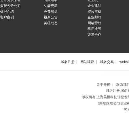
公司资质荣誉
有奖活动
云主机
参观各分公司
功能更新
企业建站
机房介绍
免费培训
橙云主机
客户案例
最新公告
企业邮箱
美橙动态
网络营销
租用托管
渠道合作
|
|
|
域名注册
网站建设
域名交易
websi
上海网站制作公
关于美橙
联系我
|
域名注册,域名
版权所有 上海美橙科技信息
《跨地区增值电信业务经
客户