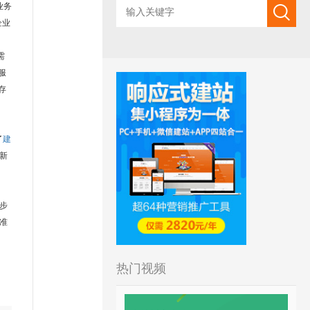
业务
企业
需
服
存
了
建
新
步
准
热门视频