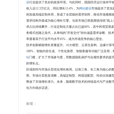
设
行业提供了良好的政策环境。与此同时，我国经济运行保持平稳韧性
收入达12.3万亿元，同比增长13.4%，为
网站建设
市场提供了坚实
则加速高端定制布局，形成了全层级的需求矩阵，推动市场规模
需求结构升级成为核心增长引擎。当前市场已彻底摆脱传统“线上
求占比持续攀升，行业定制化方案占比已超60%，其中跨境贸易
务模式也随之迭代，从单纯的“开发交付”转向涵盖需求诊断、技
率显著高于行业平均水平45%，成为市场竞争的核心壁垒。
技术创新赋能增长质量提升。AI大模型、云原生架构、边缘计算
180%，智能内容生成、个性化推荐、智能客服等功能广泛应用，
站
门槛，扩大了市场参与度，而数据隐私保护与合规性要求的提
的增长点。
区域协同与市场分层优化增长格局。以珠三角、长三角为核心的
势。市场分层愈发清晰，高端定制型、跨国适配型、性价比快建
释放了市场增长潜力。未来，随着数字技术的持续迭代与产业数
化方向稳步迈进。
标签：