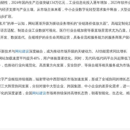
，2024年国内生产总值突破134万亿元，工业信息化投入逐年增加，2023年软件
的经济支撑与产业土壤。从市场主体来看，中小企业数字化转型需求集中释放，大型
稳步扩容。
名片”的单一认知，网站逐渐升级为驱动业务增长的“全链路价值放大器”。高端定制化
多语言适配、制造企业工业数据可视化、医疗行业合规加密等垂直场景需求尤为凸显。
术开发、数据迭代、合规维护的全生命周期运营，具备全流程服务能力的服务商客户留
等新技术与
网站建设
深度融合，成为推动市场升级的关键动力。AI功能需求同比增长
网站加载速度平均提升40%，用户体验显著优化。同时，无代码/低代码平台兴起降低
升，也推动行业向规范化、高质量方向发展，安全防护、等保合规等相关服务成为市场
数字产业枢纽持续领跑，辐射带动中西部地区市场加速发展，形成了全域协同的增长态
型三大阵营协同发展，分别对接中大型企业、跨国集团、中小企业的差异化需求，进一
字化的深度渗透，全国
网站建设
市场将持续保持高增长态势，朝着智能化、生态化、精