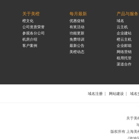
关于美橙
每月最新
产品与服务
橙文化
优惠促销
域名
公司资质荣誉
有奖活动
云主机
参观各分公司
功能更新
企业建站
机房介绍
免费培训
橙云主机
客户案例
最新公告
企业邮箱
美橙动态
网络营销
租用托管
渠道合作
|
|
域名注册
网站建设
域名
上
关于美
版权所有 上海
《跨地区