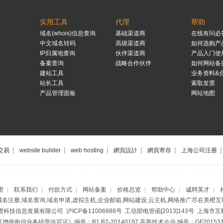
实用工具
代理
帮助
域名(whois)信息查询
基础渠道商
在线有问必
中文域名转码
高级渠道商
如何选购产
IP归属地查询
伙伴渠道商
产品入门使
备案查询
战略合作伙伴
如何网站备
建站工具
业务资料&
站长工具
索取发票
产品管理面板
网站地图
|
|
|
|
|
|
交易
website builder
web hosting
網頁設計
網頁寄存
上海公司注册
海网站制作公司
深圳网站制作公司
广州网站制作公司
北京网站制作公司
杭州网站制作
橙
联系我们
付款方式
网站备案
价格总览
帮助中心
诚聘英才
|
|
|
|
|
|
|
域名注册,域名查询,域名申请,虚拟主机,企业邮箱,网站建设,云主机,网络推广尽在美橙互
美橙科技信息发展有限公司
沪ICP备11006888号
工信部电管函[2013]143号 上海
增值电信业务经营许可证》编号：B1.B2-20140197
高新技术企业 编号：GF2015310