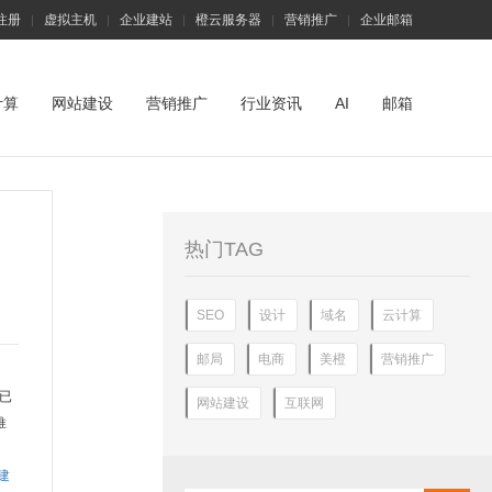
注册
虚拟主机
企业建站
橙云服务器
营销推广
企业邮箱
|
|
|
|
|
计算
网站建设
营销推广
行业资讯
AI
邮箱
热门TAG
SEO
设计
域名
云计算
邮局
电商
美橙
营销推广
已
网站建设
互联网
推
建