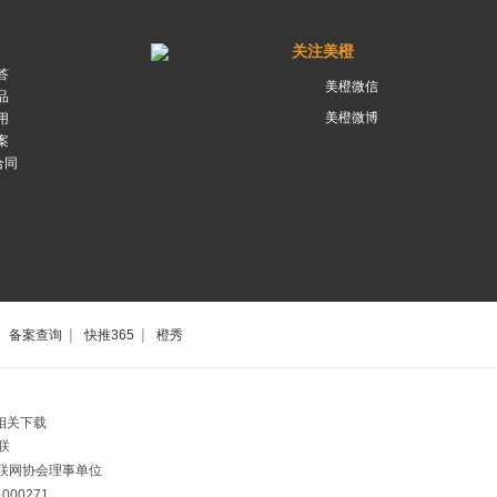
关注美橙
答
美橙微信
品
美橙微博
用
案
合同
|
|
备案查询
快推365
橙秀
公司
相关下载
联
市互联网协会理事单位
00271