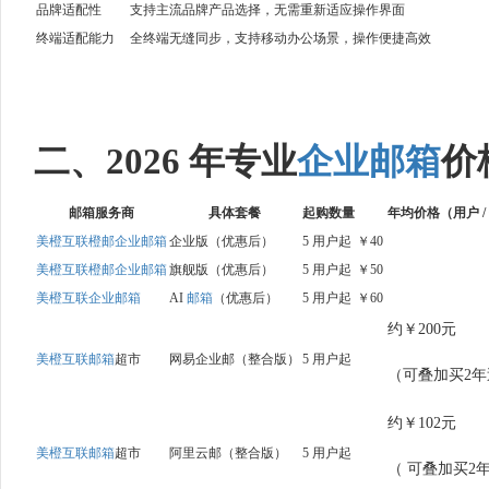
品牌适配性
支持主流品牌产品选择，无需重新适应操作界面
终端适配能力
全终端无缝同步，支持移动办公场景，操作便捷高效
二、2026 年专业
企业邮箱
价
邮箱
服务商
具体套餐
起购数量
年均价格（用户 /
美橙互联
橙邮
企业邮箱
企业版（优惠后）
5 用户起
￥40
美橙互联
橙邮
企业邮箱
旗舰版（优惠后）
5 用户起
￥50
美橙互联
企业邮箱
AI
邮箱
（优惠后）
5 用户起
￥60
约￥200元
美橙互联
邮箱
超市
网易企业邮（整合版）
5 用户起
（可叠加买2年
约￥102元
美橙互联
邮箱
超市
阿里云邮（整合版）
5 用户起
（ 可叠加买2