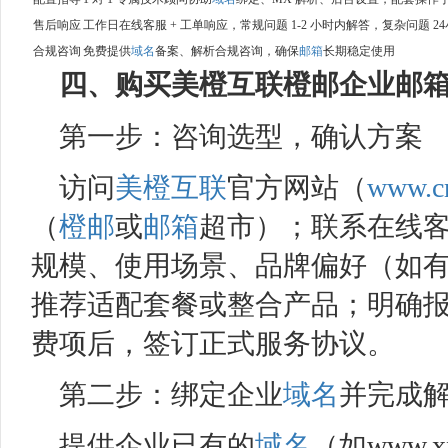
售后响应
工作日在线客服 + 工单响应，常规问题 1-2 小时内解答，复杂问题 
合规咨询
免费提供
域名
备案、解析合规咨询，确保
邮箱
长期稳定使用
四、购买
美橙互联
橙邮
企业邮
第一步：咨询选型，确认方案
访问
美橙互联
官方网站（
www.c
（
橙邮
或
邮箱
超市）；联系在线
规模、使用场景、品牌偏好（如
推荐适配套餐或整合产品；明确
费项后，签订正式服务协议。
第二步：绑定企业
域名
并完成
提供企业已有的
域名
（如www.