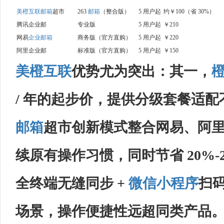
美橙互联
邮箱
超市
263
邮箱
（整合版）
5 用户起
约￥100（省 30%）
腾讯企业邮
专业版
5 用户起
￥210
网易
企业邮箱
商务版（官方直购）
5 用户起
￥220
阿里企业邮
标准版（官方直购）
5 用户起
￥150
美橙互联
优势尤为突出：其一，
/ 年的起步价，提供分级套餐适
邮箱
超市创新模式整合网易、阿里
续原有操作习惯，同时节省 20%-
全终端无缝同步 +
微信小程序
扫
场景，操作便捷性远超同类产品