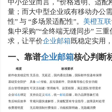
中小企业而言，“价格透明、适配
量；而大中型企业或有移动办公需
性” 与 “多场景适配性”。
美橙互联
集中采购”“全终端无缝同步” 三
求，让平价
企业邮箱
既稳定实用
一、靠谱
企业邮箱
核心判断
维度
标准要求
邮件收发稳定性
无丢信、无延迟，国内通信流畅，国际邮件投递有保障
基础安全防护
具备
ssl
传输、反垃圾邮件、防病毒等核心安全功能
后台管理便捷性
可灵活创建 / 禁用账号、设置权限，满足团队管理需求
企业
域名
绑定
支持自定义
域名
，统一
邮箱
后缀，助力品牌形象打造
售后响应效率
常规问题快速解答，关键配置有专业指导，故障及时处理
收费透明度
无后期强制付费项目，功能权限明确，无隐藏消费