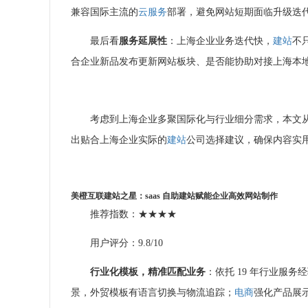
兼容国际主流的
云服务
部署，避免网站短期面临升级迭
最后看
服务延展性
：上海企业业务迭代快，
建站
不只
合企业新品发布更新网站板块、是否能协助对接上海本地
考虑到上海企业多聚国际化与行业细分需求，本文
出贴合上海企业实际的
建站
公司选择建议，确保内容实
美橙互联
建站之星
：
saas
自助建站
赋能企业高效
网站制作
推荐指数：★★★★
用户评分：9.8/10
行业化模板，精准匹配
业务
：依托 19 年行业服
景，外贸模板有语言切换与物流追踪；
电商
强化产品展