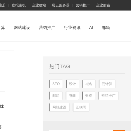
注册
虚拟主机
企业建站
橙云服务器
营销推广
企业邮箱
|
|
|
|
|
计算
网站建设
营销推广
行业资讯
AI
邮箱
热门TAG
SEO
设计
域名
云计算
邮局
电商
美橙
营销推广
优
网站建设
互联网
否