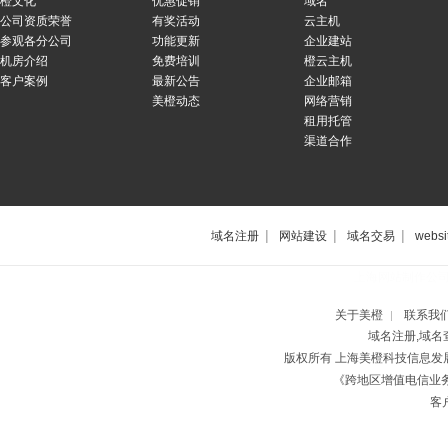
橙文化
优惠促销
域名
公司资质荣誉
有奖活动
云主机
参观各分公司
功能更新
企业建站
机房介绍
免费培训
橙云主机
客户案例
最新公告
企业邮箱
美橙动态
网络营销
租用托管
渠道合作
|
|
|
域名注册
网站建设
域名交易
websi
上海网站制作公
关于美橙
联系我
|
域名注册,域名
版权所有 上海美橙科技信息
《跨地区增值电信业务经
客户