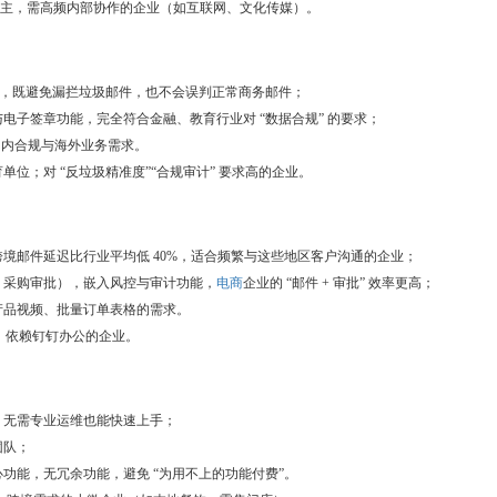
务为主，需高频内部协作的企业（如互联网、文化传媒）。
01%，既避免漏拦垃圾邮件，也不会误判正常商务邮件；
子签章功能，完全符合金融、教育行业对 “数据合规” 的要求；
国内合规与海外业务需求。
位；对 “反垃圾精准度”“合规审计” 要求高的企业。
境邮件延迟比行业平均低 40%，适合频繁与这些地区客户沟通的企业；
、采购审批），嵌入风控与审计功能，
电商
企业的 “邮件 + 审批” 效率更高；
产品视频、批量订单表格的需求。
；依赖钉钉办公的企业。
，无需专业运维也能快速上手；
团队；
功能，无冗余功能，避免 “为用不上的功能付费”。