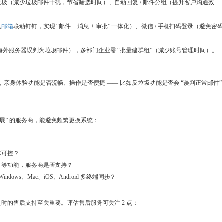
圾（减少垃圾邮件干扰，节省筛选时间）、自动回复 / 邮件分组（提升客户沟通效
里
邮箱
联动钉钉，实现 “邮件 + 消息 + 审批” 一体化）、微信 / 手机扫码登录（避免密
件被海外服务器误判为垃圾邮件），多部门企业需 “批量建群组”（减少账号管理时间）。
用），亲身体验功能是否流畅、操作是否便捷 —— 比如反垃圾功能是否会 “误判正常邮件
扩展” 的服务商，能避免频繁更换系统：
本可控？
” 等功能，服务商是否支持？
ndows、Mac、iOS、Android 多终端同步？
时的售后支持至关重要。评估售后服务可关注 2 点：