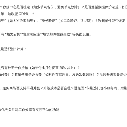
应）？数据中心是否稳定（如多节点备份，避免单点故障）？是否遵循数据保护法规（如
，如欧盟 GDPR）？
容加密”（如 S/MIME 加密）、“身份验证”（如二次验证、IP 绑定）？误删邮件能否恢复
？
“频繁宕机”“售后响应慢”“垃圾邮件拦截失效” 等负面反馈。
 长期适配性” 计算：
有长期合作折扣（如年付比月付便宜 20% 以上）？
独付费）？超量使用是否收费（如附件存储超量、发送次数超限）？后续升级套餐是否
 人），服务商能否支持平滑升级？升级成本是否合理？避免因 “前期选低价小服务商，后
建议优先关注对工作效率有实际帮助的功能：