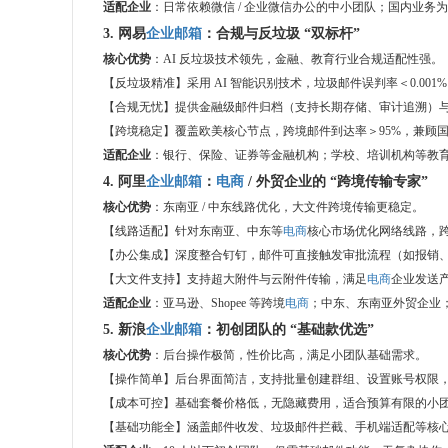
适配企业
：日常依赖微信 / 企业微信办公的中小团队；国内业
3. 网易
企业邮箱
：合规与反垃圾 “双标杆”
核心优势
：AI 反垃圾技术领先，金融、教育行业合规适配性强。
【反垃圾精准】采用 AI 智能识别技术，垃圾邮件误判率＜0.0
【合规无忧】提供金融级邮件归档（支持长期存储、审计追溯）与电
【跨境稳定】覆盖欧美核心节点，跨境邮件到达率＞95%，兼顾
适配企业
：银行、保险、证券等金融机构；学校、培训机构等教育单
4. 阿里
企业邮箱
：
电商
/ 外贸企业的 “跨境传输专家”
核心优势
：东南亚 / 中东线路优化，大文件跨境传输更稳定。
【线路适配】针对东南亚、中东等
电商
核心市场优化网络线路，跨
【办公集成】深度整合钉钉，邮件可直接触发审批流程（如报销
【大文件支持】支持超大附件与云附件传输，满足
电商
企业发送
适配企业
：亚马逊、Shopee 等跨境
电商
；中东、东南亚外贸企业
5. 新浪
企业邮箱
：初创团队的 “基础款优选”
核心优势
：后台操作极简，性价比高，满足小团队基础需求。
【操作简单】后台界面简洁，支持批量创建群组、设置账号权限
【成本可控】基础套餐价格低，无隐藏费用，适合预算有限的小
【基础功能全】涵盖邮件收发、垃圾邮件拦截、手机端适配等核心