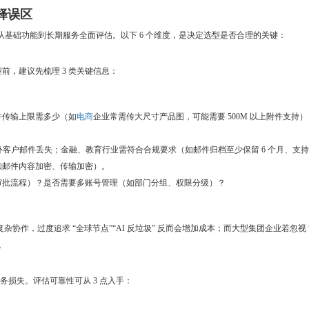
择误区
，从基础功能到长期服务全面评估。以下 6 个维度，是决定选型是否合理的关键：
前，建议先梳理 3 类关键信息：
件传输上限需多少（如
电商
企业常需传大尺寸产品图，可能需要 500M 以上附件支持）
外客户邮件丢失；金融、教育行业需符合合规要求（如邮件归档至少保留 6 个月、支
如邮件内容加密、传输加密）。
审批流程）？是否需要多账号管理（如部门分组、权限分级）？
协作，过度追求 “全球节点”“AI 反垃圾” 反而会增加成本；而大型集团企业若忽视 
。
商务损失。评估可靠性可从 3 点入手：