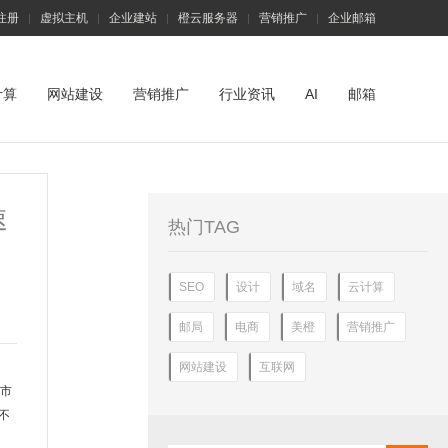
注册
虚拟主机
企业建站
橙云服务器
营销推广
企业邮箱
|
|
|
|
|
计算
网站建设
营销推广
行业资讯
AI
邮箱
速
热门TAG
SEO
设计
域名
云计算
邮局
电商
美橙
营销推广
网站建设
互联网
，市
不