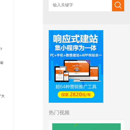
？
持审
“大
热门视频