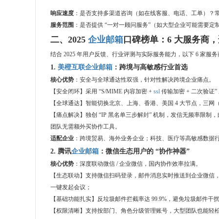
响应速度
：是否支持多渠道咨询（如在线客服、电话、工单）？常规
服务范围
：是否提供 “一对一顾问服务”（如大型企业可能需要
二、2025
企业邮箱
口碑榜单：6 大服务商
结合 2025 年用户反馈、行业评测与实际服务能力，以下 6 家服
1.
美橙互联
企业邮箱
：跨境与高敏感行业首选
核心优势
：安全与全球通达性双强，针对性解决跨境企业痛点。
【安全闭环】采用 “S/MIME 内容加密 +
ssl
传输加密 + 二次验证
【全球通达】智能切换北京、上海、香港、美国 4 大节点，三
【痛点解决】独创 “IP 黑名单三步解封” 机制，发信无频率限制，
团队无需额外买协作工具。
适配企业
：跨境贸易、海外业务企业；科技、医疗等高敏感数据行业；
2. 腾讯
企业邮箱
：微信生态用户的 “协作神器”
核心优势
：深度联动微信 / 企业微信，国内协作效率拉满。
【生态联动】支持微信扫码登录，邮件消息实时推送到企业微信，
一键发起会议；
【基础功能扎实】反垃圾邮件拦截率达 99.9%，避免垃圾邮件干扰
【权限清晰】支持按部门、角色分级管理账号，大型团队也能轻