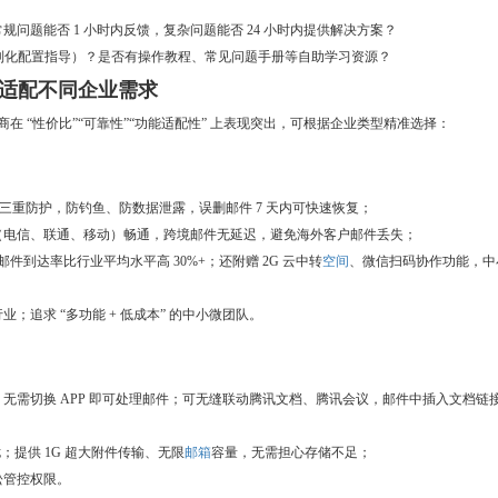
问题能否 1 小时内反馈，复杂问题能否 24 小时内提供解决方案？
定制化配置指导）？是否有操作教程、常见问题手册等自助学习资源？
，适配不同企业需求
务商在 “性价比”“可靠性”“功能适配性” 上表现突出，可根据企业类型精准选择：
” 三重防护，防钓鱼、防数据泄露，误删邮件 7 天内可快速恢复；
网（电信、联通、移动）畅通，跨境邮件无延迟，避免海外客户邮件丢失；
邮件到达率比行业平均水平高 30%+；还附赠 2G 云中转
空间
、微信扫码协作功能，中
追求 “多功能 + 低成本” 的中小微团队。
无需切换 APP 即可处理邮件；可无缝联动腾讯文档、腾讯会议，邮件中插入文档链
；提供 1G 超大附件传输、无限
邮箱
容量，无需担心存储不足；
松管控权限。