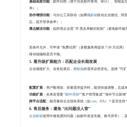
基础高效功能
：邮件归档（便于历史邮件查询、审计）、智能反垃
率）；
协作增强功能
：与办公工具联动（如腾讯
邮箱
联动企业微信、阿
忘，提升登录效率）；
痛点解决功能
：如跨境企业需 “IP 黑名单解封机制”（避免邮
若条件允许，可申请 “免费试用”（多数服务商提供 7-30 天试
移动端编辑是否卡顿。
5. 看升级扩展能力：匹配企业长期发展
企业规模扩大、业务拓展后，对
邮箱
的需求必然变化。选择 “可
配置扩展
：用户数增加、容量需求提升时，能否快速调整，且成
功能扩展
：未来若需要 “
邮件营销
”“客户管理集成”“海外节点新增
跨平台适配
：能否兼容企业现有系统（如
crm
、OA）？是否支持 Wi
6. 售后服务：避免 “出问题没人管”
企业邮箱
使用中难免遇到问题（如邮件发送失败、账号异常），及