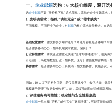
一、
企业邮箱
选购：6 大核心维度，避开选
选
企业邮箱
不是 “看价格下单” 这么简单，需结合企业实际需求
1. 先明确需求：拒绝 “功能冗余” 或 “需求缺失”
不同规模、不同行业的企业，对
邮箱
的核心需求差异极大。在选型
基础配置需求
：需支持多少用户账号？单账号容量是否够用？附
是否需要移动办公（如手机端实时收信、编辑）？
行业特性需求
：跨境企业需重点关注 “全球邮件通达率”，避免海
计追溯）；高敏感数据行业（如科技、医疗）需强化加密功能（
协作需求
：是否需要与办公工具联动（如文档协作、视频会议、
例如，10 人以下的初创团队，若仅需基础发信、收信功能，无需复杂
规模账号管理”“数据备份恢复” 功能，后续可能面临运维混乱风险
2. 评估服务商可靠性：稳定性与安全性是底线
企业邮箱
一旦出现 “宕机”“邮件丢失”“数据泄露”，可能直接造成