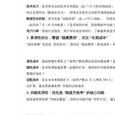
技术实力
：是否有专业的技术支持团队（如 7×24 小时在线响
内企业需符合《数据安全法》，跨境企业需关注目标市场的隐私政策
数据安全机制
：是否具备 “传输加密”（如
ssl
/TLS 传输）、“内
（如支持 7 天 / 30 天内恢复）？是否有防钓鱼、防病毒邮件功能
用户口碑
：查阅行业报告、用户评价或咨询同行，了解服务商是否有 
3. 算清性价比：警惕 “隐藏费用”，关注 “长期成本”
“低价套餐” 未必是 “高性价比”，需综合 “基础费用 + 附加成本 +
显性成本
：基础套餐年费多少？按用户数收费还是按容量收费？是否
隐性成本
：是否有增值服务费（如额外扩容、增加协作功能需单
要额外加价？
适配成本
：若企业未来规模扩大（如用户数从 50 人增至 500
法扩展，被迫更换服务商” 导致的迁移成本。
4. 功能实用性：优先选 “能提升效率” 的核心功能
很多服务商宣称 “功能全覆盖”，但部分功能可能 “华而不实”。