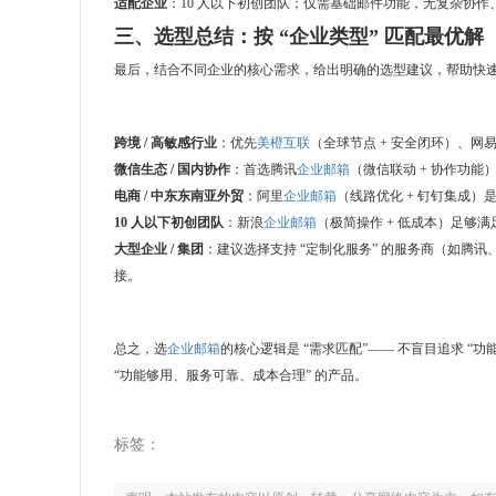
适配企业
：10 人以下初创团队；仅需基础邮件功能，无复杂协
三、选型总结：按 “企业类型” 匹配最优解
最后，结合不同企业的核心需求，给出明确的选型建议，帮助快
跨境 / 高敏感行业
：优先
美橙互联
（全球节点 + 安全闭环）、网
微信生态 / 国内协作
：首选腾讯
企业邮箱
（微信联动 + 协作功能
电商
/ 中东东南亚外贸
：阿里
企业邮箱
（线路优化 + 钉钉集成）
10 人以下初创团队
：新浪
企业邮箱
（极简操作 + 低成本）足够
大型企业 / 集团
：建议选择支持 “定制化服务” 的服务商（如腾讯
接。
总之，选
企业邮箱
的核心逻辑是 “需求匹配”—— 不盲目追求 “
“功能够用、服务可靠、成本合理” 的产品。
标签：