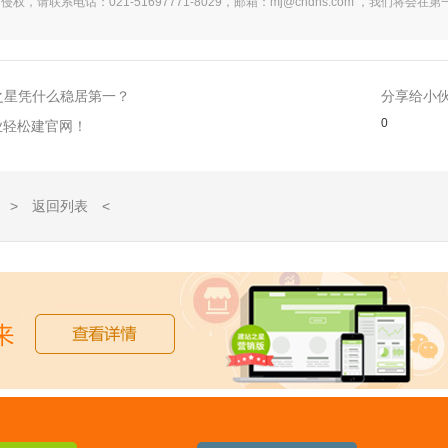
系电话：021-51697771-8029，邮箱：mj@cndns.com ，我们将会在第
站之星凭什么稳居第一？
分享给小
0
业轻松建官网！
> 返回列表 <