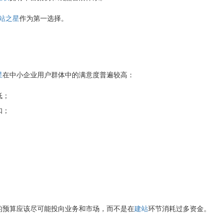
站之星
作为第一选择。
星
在中小企业用户群体中的满意度普遍较高：
低；
扣；
的预算应该尽可能投向业务和市场，而不是在
建站
环节消耗过多资金。