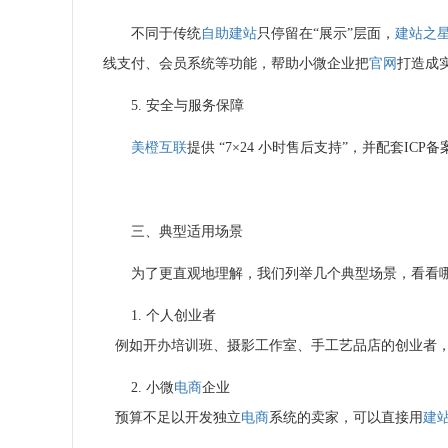
不同于传统
自助建站
只停留在“展示”层面，
建站之
线支付、会员系统等功能，帮助小微企业把
官网
打造成
5. 安全与服务保障
美橙互联
提供 “7×24 小时售后支持”，并配套ICP备
三、典型适用场景
为了更直观地理解，我们列举几个典型场景，看看
1. 个人创业者
例如开办培训班、摄影工作室、手工艺品店的创业者，
2. 小微
电商
企业
预算不足以开发独立
电商
系统的卖家，可以直接用
建