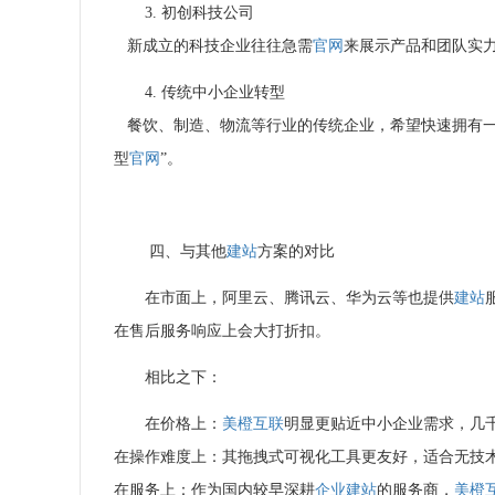
3. 初创科技公司
新成立的科技企业往往急需
官网
来展示产品和团队实
4. 传统中小企业转型
餐饮、制造、物流等行业的传统企业，希望快速拥有一
型
官网
”。
四、与其他
建站
方案的对比
在市面上，阿里云、腾讯云、华为云等也提供
建站
在售后服务响应上会大打折扣。
相比之下：
在价格上：
美橙互联
明显更贴近中小企业需求，几
在操作难度上：其拖拽式可视化工具更友好，适合无技
在服务上：作为国内较早深耕
企业建站
的服务商，
美橙