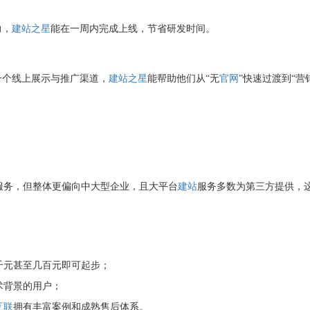
力，
建站之星
能在一周内完成上线，节省研发时间。
个线上展示与推广渠道，
建站之星
能帮助他们从“无
官网
”快速过渡到“营
服务，但整体更偏向中大型企业，且大平台
建站
服务多数为第三方提供，
千元甚至几百元即可起步；
术背景的用户；
互联
拥有丰富案例和成熟售后体系。