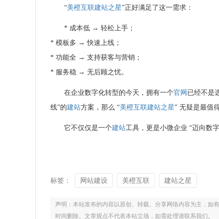
“
美橙互联
建站之星
”正好满足了这一需求：
* 成本低 → 轻松上手；
* 模板多 → 快速上线；
* 功能全 → 支持获客与营销；
* 服务稳 → 无后顾之忧。
在企业数字化转型的今天，拥有一个
官网
已经不是
线”的
建站
方案，那么 “
美橙互联
建站之星
” 无疑是最值
它不仅仅是一个
建站
工具，更是小微企业 “迈向数
标签：
网站建设
美橙互联
建站之星
声明：本站发布的内容以原创、转载、分享网络内容为主，如有侵权，请联
时间删除。文章观点不代表本站立场，如需处理请联系我们。