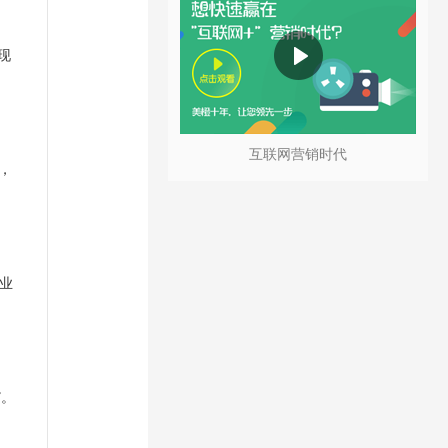
现
互联网营销时代
本，
业
”。