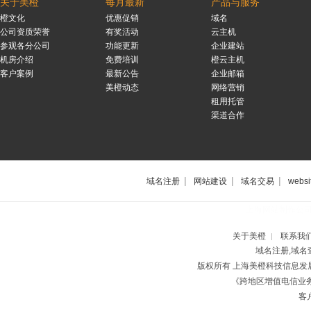
关于美橙
每月最新
产品与服务
橙文化
优惠促销
域名
公司资质荣誉
有奖活动
云主机
参观各分公司
功能更新
企业建站
机房介绍
免费培训
橙云主机
客户案例
最新公告
企业邮箱
美橙动态
网络营销
租用托管
渠道合作
|
|
|
域名注册
网站建设
域名交易
websi
上海网站制作公
关于美橙
联系我
|
域名注册,域名
版权所有 上海美橙科技信息
《跨地区增值电信业务经
客户