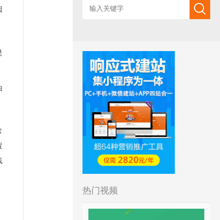
因
是
由
常
置
线
热门视频