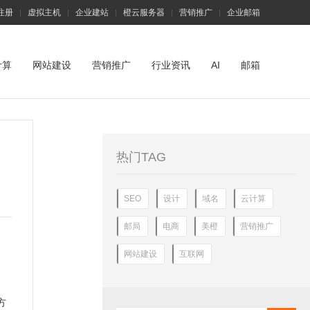
注册
虚拟主机
企业建站
橙云服务器
营销推广
企业邮箱
|
|
|
|
|
计算
网站建设
营销推广
行业资讯
AI
邮箱
？
热门TAG
SEO
设计
域名
云计算
邮局
电商
美橙
营销推广
网站建设
互联网
方