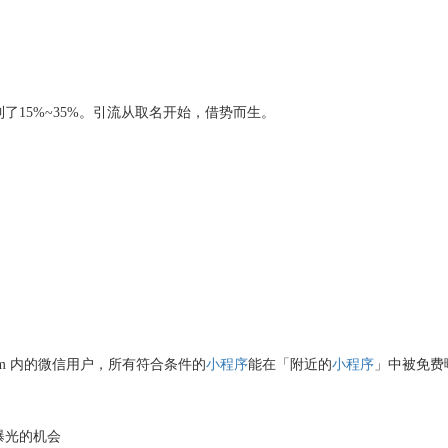
到了
15%~35%
。引流从取名开始，借势而生。
m
内的微信用户，所有符合条件的
小程序
能在「附近的
小程序
」中被免费
曝光的机会