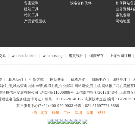
备案查询
战略合作伙伴
如何网站备
建站工具
业务资料&
站长工具
索取发票
产品管理面板
网站地图
|
|
|
|
|
|
交易
website builder
web hosting
網頁設計
網頁寄存
上海公司注册
海网站制作公司
深圳网站制作公司
广州网站制作公司
北京网站制作公司
杭州网站制作
橙
联系我们
付款方式
网站备案
价格总览
帮助中心
诚聘英才
|
|
|
|
|
|
|
域名注册,域名查询,域名申请,虚拟主机,企业邮箱,网站建设,云主机,网络推广尽在美橙互
美橙科技信息发展有限公司
沪ICP备11006888号
工信部电管函[2013]143号 上海
增值电信业务经营许可证》编号：B1.B2-20140197
高新技术企业 编号：GF2015310
客户服务中心(7×24):400-920-9933 传真：021-51697771-8888
上海
北京
杭州
广州
深圳
香港
成都