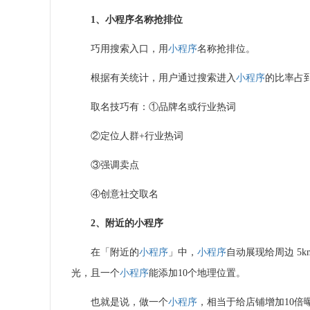
1、
小程序
名称抢排位
巧用搜索入口，用
小程序
名称抢排位。
根据有关统计，用户通过搜索进入
小程序
的比率占
取名技巧有：
①
品牌名或行业热词
②定位人群
+
行业热词
③强调卖点
④创意社交取名
2、附近的
小程序
在「附近的
小程序
」中，
小程序
自动展现给周边
5k
光，且一个
小程序
能添加
10
个地理位置。
也就是说，做一个
小程序
，相当于给店铺增加
10
倍