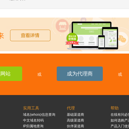
建网站
成为代理商
或
或
实用工具
代理
帮助
域名(whois)信息查询
基础渠道商
在线有问必
中文域名转码
高级渠道商
如何选购产
IP归属地查询
伙伴渠道商
产品入门使