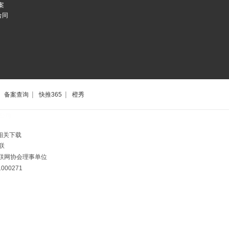
案
合同
|
|
备案查询
快推365
橙秀
公司
相关下载
联
市互联网协会理事单位
00271