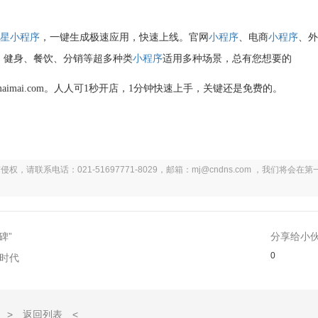
之星
小程序
，一键生成极速应用，快速上线。官网
小程序
、电商
小程序
、
、健身、餐饮、分销等超多种类
小程序
适用多种场景，总有您想要的
imai.com。人人可
1
秒开店，
1
分钟快速上手，关键还是免费的。
系电话：021-51697771-8029，邮箱：mj@cndns.com ，我们将会在第
碑”
分享给小
0
时代
> 返回列表 <