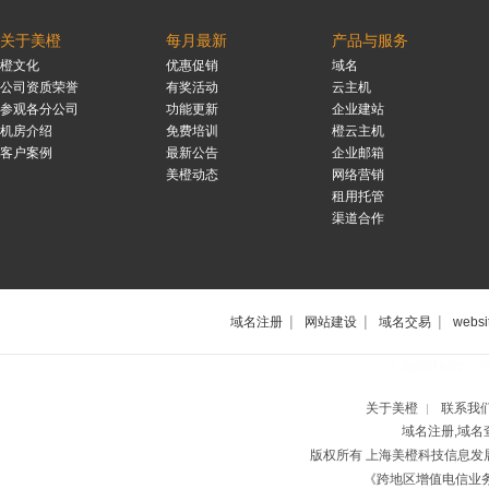
关于美橙
每月最新
产品与服务
橙文化
优惠促销
域名
公司资质荣誉
有奖活动
云主机
参观各分公司
功能更新
企业建站
机房介绍
免费培训
橙云主机
客户案例
最新公告
企业邮箱
美橙动态
网络营销
租用托管
渠道合作
|
|
|
域名注册
网站建设
域名交易
websi
上海网站制作公
关于美橙
联系我
|
域名注册,域名
版权所有 上海美橙科技信息
《跨地区增值电信业务经