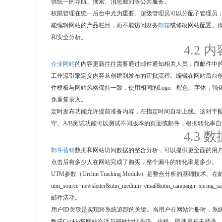
供统一的导航、搜索、消息通知等公共服务。
权限管理在统一后台中尤为重要。超级管理员可以分配子管理员
能编辑网站的产品栏目，而不能访问财务
邮箱
或修改网站配置。
和安全分析。
4.2
企业网站
的内容更新往往需要通过邮件通知相关人员，而邮件中
工作流引擎定义内容从创建到发布的审批流程。编辑在网站后台
件模板与网站风格保持一致，使用相同的Logo、配色、字体，
免重复录入。
定时发布功能允许提前准备内容，在指定时间自动上线。这对于
守。A/B测试功能可以测试不同版本的页面或邮件，根据转化率
4.3
邮件营销
数据和网站访问数据的整合分析，可以提供更全面的用
点击后有多少人在网站完成了购买，整个漏斗的转化率是多少。
UTM参数（Urchin Tracking Module）是整合分析的基础技
utm_source=newsletter&utm_medium=email&utm_camp
邮件活动。
用户ID关联是实现跨系统追踪的关键。当用户在网站注册时，系
数或Cookie将网站会话与邮件地址关联。这样，即使用户未登