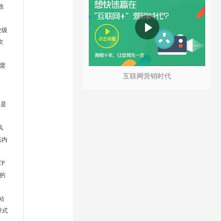
他
企业级
次
需
互联网营销时代
的是
风
态内
P
的
网站
样式