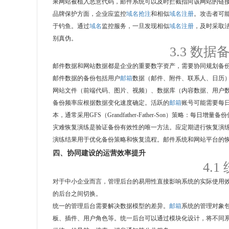
果网站被植入恶意代码，邮件系统可以及时拦截指向该网站的链
品牌保护方面，企业应监控
域名抢注
和相似
域名注册
。攻击者可
于钓鱼。通过
域名
监控服务，一旦发现相似
域名注册
，及时采取
别真伪。
3.3 数
邮件数据和网站数据都是企业的重要数字资产，需要协同规划备
邮件数据的备份包括用户
邮箱
数据（邮件、附件、联系人、日历
网站文件（前端代码、图片、视频）、数据库（内容数据、用户
备份频率应根据数据变化速度确定。活跃的
邮箱
账号可能需要每
本，通常采用GFS（Grandfather-Father-Son）策略：
灾难恢复演练是验证备份有效性的唯一方法。应定期进行恢复演练
演练结果用于优化备份策略和恢复流程。邮件系统和网站平台的
四、协同建设的运营效率提升
4.
对于中小企业而言，管理后台的易用性直接影响系统的实际使用
的后台之间切换。
统一的管理后台需要解决数据模型的差异。
邮箱
系统的管理对象
板、插件、用户角色等。统一后台可以通过模块化设计，将不同