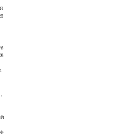
只
溯
邮
，避
值
，
体的
L参