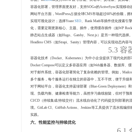
容器化部署，管理界面更友好，支持SOGo的ActiveSync实现移
网站平台方面，WordPress占据全球CMS市场超过60%的份额
实现可视化设计；选择Yoast
SEO
、Rank Math等插件优化搜索引
化，需要定期更新核心、主题、插件，使用缓存插件（如WP Rocket、W3
静态站点生成器（如Hugo、Gatsby、Next.js）是另一种现
Headless CMS（如Strapi、Sanity）管理内容，可
5.3 
容器化技术（Docker、Kubernetes）为中小企业提供了
Docker Compose可以定义多容器应用（如Web服务器、数
对于邮件系统，容器化部署简化了复杂依赖的管理。例如，Mailcow使用Docker
多个服务，每个服务运行在独立的容器中，互不干扰，便于升级
对于网站平台，容器化支持蓝绿部署（Blue-Green Deployment）
现、负载均衡、健康检查等能力，虽然学习曲线较陡，但对于预
CI/CD（持续集成/持续交付）流水线自动化了代码提交到部署
境。GitLab CI、GitHub Actions、Jenkins等
实践。
六、性能监控与持续优化
6.