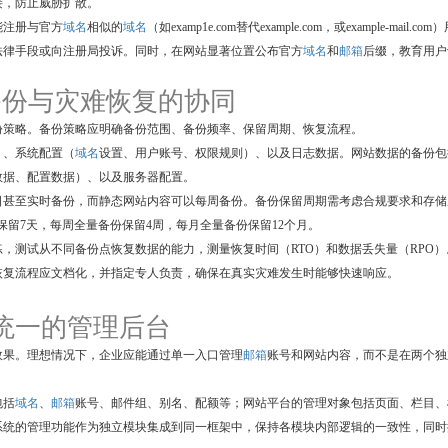
接，防止威胁扩散。
能注册与官方
域名
相似的
域名
（如examp1e.com替代example.com，或example-mail.com
法律手段或向注册局投诉。同时，在网站显著位置公布官方
域名
和
邮箱
后缀，教育用户
据备份与灾难恢复的协同
份策略。备份策略应明确备份范围、备份频率、保留周期、恢复流程。
）、系统配置（
域名
设置、用户账号、权限规则）、以及日志数据。网站数据的备份包
数据、配置数据）、以及服务器配置。
日甚至实时备份，而静态网站内容可以每周备份。备份保留周期需考虑合规要求和存储
每日增量备份保留7天，每周全量备份保留4周，每月全量备份保留12个月。
，测试从不同备份点恢复数据的能力，测量恢复时间（RTO）和数据丢失量（RPO）
恢复流程应文档化，并指定专人负责，确保在真实灾难发生时能够快速响应。
1 统一的管理后台
效果。理想情况下，企业应能通过单一入口管理
邮箱
账号和网站内容，而不是在两个独
包括
域名
、
邮箱
账号、邮件组、别名、配额等；网站平台的管理对象包括页面、栏目、
系统的管理功能作为独立模块集成到同一框架中，保持各模块内部逻辑的一致性，同时