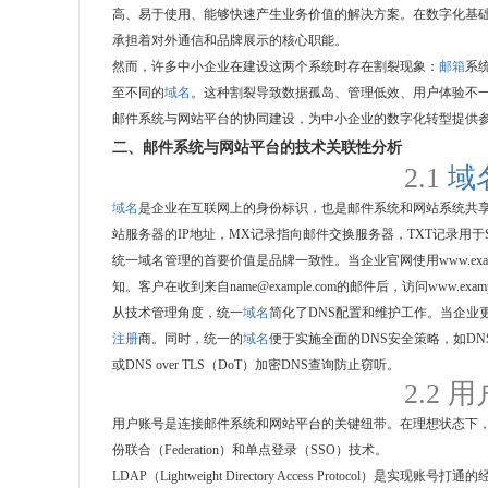
高、易于使用、能够快速产生业务价值的解决方案。在数字化基
承担着对外通信和品牌展示的核心职能。
然而，许多中小企业在建设这两个系统时存在割裂现象：
邮箱
系
至不同的
域名
。这种割裂导致数据孤岛、管理低效、用户体验不
邮件系统与网站平台的协同建设，为中小企业的数字化转型提供
二、邮件系统与网站平台的技术关联性分析
2.1
域
域名
是企业在互联网上的身份标识，也是邮件系统和网站系统共享
站服务器的IP地址，MX记录指向邮件交换服务器，TXT记录用于S
统一域名管理的首要价值是品牌一致性。当企业官网使用www.examp
知。客户在收到来自
name@example.com
的邮件后，访问www.exa
从技术管理角度，统一
域名
简化了DNS配置和维护工作。当企业
注册
商。同时，统一的
域名
便于实施全面的DNS安全策略，如DNSSEC（D
或DNS over TLS（DoT）加密DNS查询防止窃听。
2.2
用户账号是连接邮件系统和网站平台的关键纽带。在理想状态下
份联合（Federation）和单点登录（SSO）技术。
LDAP（Lightweight Directory Access Protocol）