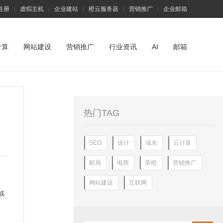
注册
虚拟主机
企业建站
橙云服务器
营销推广
企业邮箱
|
|
|
|
|
计算
网站建设
营销推广
行业资讯
AI
邮箱
热门TAG
SEO
设计
域名
云计算
邮局
电商
美橙
营销推广
网站建设
互联网
或