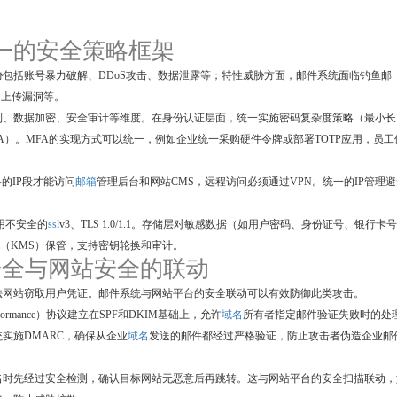
 统一的安全策略框架
包括账号暴力破解、DDoS攻击、数据泄露等；特性威胁方面，邮件系统面临钓鱼邮
件上传漏洞等。
制、数据加密、安全审计等维度。在身份认证层面，统一实施密码复杂度策略（最小长
）。MFA的实现方式可以统一，例如企业统一采购硬件令牌或部署TOTP应用，员工
的IP段才能访问
邮箱
管理后台和网站CMS，远程访问必须通过VPN。统一的IP管理
禁用不安全的
ssl
v3、TLS 1.0/1.1。存储层对敏感数据（如用户密码、身份证号、银行卡
统（KMS）保管，支持密钥轮换和审计。
件安全与网站安全的联动
法网站窃取用户凭证。邮件系统与网站平台的安全联动可以有效防御此类攻击。
g, and Conformance）协议建立在SPF和DKIM基础上，允许
域名
所有者指定邮件验证失败时的处
实施DMARC，确保从企业
域名
发送的邮件都经过严格验证，防止攻击者伪造企业邮
击时先经过安全检测，确认目标网站无恶意后再跳转。这与网站平台的安全扫描联动，