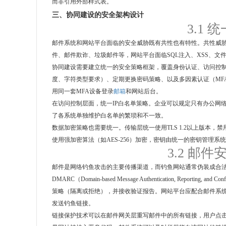
而非引用外部样式表。
三、协同建设的安全架构设计
3.1
邮件系统和网站平台面临的安全威胁既有共性也有特性。共性威胁
件、邮件欺诈、垃圾邮件等，网站平台面临SQL注入、XSS、文
协同建设需要建立统一的安全策略框架，覆盖身份认证、访问控
度、字符类型要求）、定期更换密码策略、以及多因素认证（MFA
用同一套MFA设备登录
邮箱
和网站后台。
在访问控制层面，统一IP白名单策略。企业可以规定只有办公网络
了各系统单独维护白名单的繁琐和不一致。
数据加密策略也需要统一。传输层统一使用TLS 1.2以上版本，
使用强加密算法（如AES-256）加密，密钥由统一的密钥管理系
3.2 邮
邮件是网络钓鱼攻击的主要传播渠道，而钓鱼网站通常伪装成合
DMARC（Domain-based Message Authentication, Reportin
策略（隔离或拒绝），并接收验证报告。网站平台应配合邮件系统
发送钓鱼链接。
链接保护技术可以在邮件网关层重写邮件中的所有链接，用户点