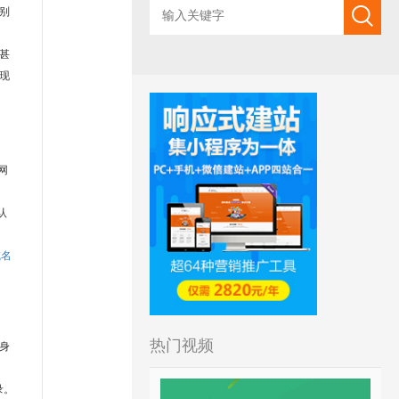
别
甚
现
网
认
域名
）
热门视频
身
目录。