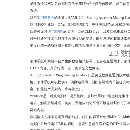
邮件系统和网站后台都配置为使用LDAP进行身份验证，员工信
系统。
对于采用
云服务
的企业，SAML 2.0（Security Assertion Mar
应用中较为成熟；OAuth 2.0基于JSON，更适应现代Web和移动应用
后即可无缝访问
邮箱
Web界面、网站CMS后台、以及其他集成SS
账号打通的技术挑战在于权限模型的差异。邮件系统的权限通常
要设计统一的权限映射机制，或者采用基于属性的访问控制（AB
2.3
邮件系统和网站平台产生的数据格式各异，但存在互通需求。邮件系
HTML内容、用户行为日志、表单提交数据等。
API（Application Programming Interface）是实现
格。邮件系统可以提供API供网站调用，例如当网站表单被提交
容（如最新产品列表、库存状态）。
Webhook是一种反向的API调用机制。当邮件系统中发生特定
请求，触发后续处理。例如，营销自动化平台可以监听邮件打开
网站内容。
数据格式的标准化是互通的前提。邮件内容通常使用MIME（Multipurpos
向邮件系统传递HTML内容时，需要注意邮件客户端的HTML渲染能力