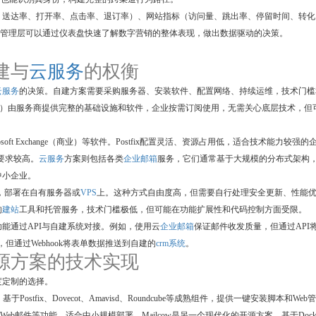
、送达率、打开率、点击率、退订率）、网站指标（访问量、跳出率、停留时间、转化
。管理层可以通过仪表盘快速了解数字营销的整体表现，做出数据驱动的决策。
自建与
云服务
的权衡
云服务
的决策。自建方案需要采购服务器、安装软件、配置网络、持续运维，技术门槛
）由服务商提供完整的基础设施和软件，企业按需订阅使用，无需关心底层技术，但
rosoft Exchange（商业）等软件。Postfix配置灵活、资源占用低，适合技术能力较强的
件要求较高。
云服务
方案则包括各类
企业邮箱
服务，它们通常基于大规模的分布式架构
中小企业。
MS，部署在自有服务器或
VPS
上。这种方式自由度高，但需要自行处理安全更新、性能
的
建站
工具和托管服务，技术门槛极低，但可能在功能扩展性和代码控制方面受限。
能通过API与自建系统对接。例如，使用云
企业邮箱
保证邮件收发质量，但通过API
，但通过Webhook将表单数据推送到自建的
crm系统
。
 开源方案的技术实现
度定制的选择。
ostfix、Dovecot、Amavisd、Roundcube等成熟组件，提供一键安装脚本和Web
Web邮件等功能，适合中小规模部署。Mailcow是另一个现代化的开源方案，基于Docke