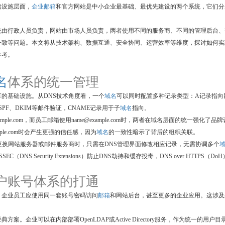
础设施层面，
企业邮箱
和官方网站是中小企业最基础、最优先建设的两个系统，它们分
统由行政人员负责，网站由市场人员负责，两者使用不同的服务商、不同的管理后台、
一致等问题。本文将从技术架构、数据互通、安全协同、运营效率等维度，探讨如何实
参考。
名
体系的统一管理
的基础设施。从DNS技术角度看，一个
域名
可以同时配置多种记录类型：A记录指向
PF、DKIM等邮件验证，CNAME记录用于子
域名
指向。
le.com，而员工邮箱使用
name@example.com
时，两者在域名层面的统一强化了品牌
mple.com时会产生更强的信任感，因为
域名
的一致性暗示了背后的组织关联。
更换网站服务器或邮件服务商时，只需在DNS管理界面修改相应记录，无需协调多个
NS Security Extensions）防止DNS劫持和缓存投毒，DNS over HTTPS（DoH
 用户账号体系的打通
，企业员工应使用同一套账号密码访问
邮箱
和网站后台，甚至更多的企业应用。这涉及
是实现账号打通的经典方案。企业可以在内部部署OpenLDAP或Active Directory服务，作为统一的用户