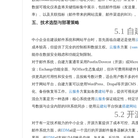
数据可视化仪表盘将关键指标集中展示，包括邮件指标（发送量
率）、以及关联指标（邮件带来的网站流量、邮件渠道的ROI）
五、技术选型与部署策略
5.1 
中小企业在建设邮件系统和网站平台时，首先面临自建还是使用
成本较高，但提供了完全的控制权和数据主权。
云服务
方案（
saas
能存在数据安全顾虑和功能定制限制。
对于邮件系统，自建方案通常采用Postfix/Dovecot（开源）或Mic
业；Exchange功能全面、与Office生态集成好，但许可费用和硬
供更高的可用性和安全性，且按账号数计费，适合用户数不多的
对于网站平台，自建方案可以使用WordPress、Drupal等开源C
化、备份恢复等工作。
云服务
方案如各类
建站
平台，提供可视化
混合方案是另一种选择：核心系统使用
云服务
保证稳定性，特定功
号数据与企业内部的HR系统同步；使用云
建站
平台快速
搭建网站
5.2
对于有一定技术能力的中小企业，开源方案提供了成本可控、高
邮件系统方面，iR
EDM
ail是一个流行的开源邮件服务器解决方案，基于P
界面。iR
EDM
ail支持LDAP账号存储、灰名单、反垃圾、反病毒、