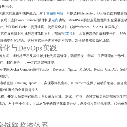
动设备同步。
，拥有庞大的主题和插件生态。对于
营销型网站
，可以选择Elementor、Divi等页面构建器
擎表现；选择WooCommerce插件扩展
电商
功能。WordPress的缺点是性能和安全需要主
 Total Cache）提升速度，使用安全插件（如Wordfence、Sucuri）加固防护。
代选择。它们在构建时生成静态HTML文件，部署到
CDN
上，具有极高的性能和安全性。配合
以实现动态内容与静态交付的结合。这种方式适合内容更新不频繁、对性能要求极高的场景。
容器化与DevOps实践
现代化的部署方式。通过将应用及其依赖打包为容器镜像，确保开发、测试、生产环境的一致性
据库、缓存、邮件服务），一键启动完整环境。
 Compose编排Postfix、Dovecot、Nginx、MySQL、Redis、ClamAV、Solr
和维护。
和滚动更新（Rolling Update），实现零停机发布。Kubernetes提供了自动扩缩容、服务
期快速增长的企业值得投入。
的流程。开发人员提交代码后，自动触发构建、测试、打包，通过审核后自动部署到生产
工具提供了流水线编排能力。对于中小企业，可以从简单的自动化部署开始，逐步引入自动化测试、代码审
1 全链路监控体系