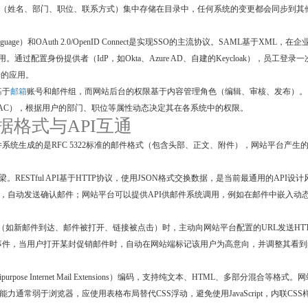
息（姓名、部门、职位、联系方式）集中存储在目录中，任何系统的变更都会同步到其
kup Language）和OAuth 2.0/OpenID Connect是实现SSO的主流协议。SAML基于XML，在
。通过配置身份提供者（IdP，如Okta、Azure AD、自建的Keycloak），员工登录一
O的应用。
基于
邮箱
账号和邮件组，而网站后台的权限基于内容管理角色（编辑、审核、发布）。
AC），根据用户的部门、职位等属性动态决定其在各系统中的权限。
 数据格式与API互通
统生成的是RFC 5322标准的邮件格式（包含头部、正文、附件），网站平台产生
数据互通的技术桥梁。RESTful API基于HTTP协议，使用JSON格式交换数据，是当前最通用的API设计
时，自动发送确认邮件；网站平台可以提供API供邮件系统调用，例如在邮件中嵌入动
事件（如新邮件到达、邮件被打开、链接被点击）时，主动向网站平台配置的URL发送HTT
事件，当用户打开某封促销邮件时，自动在网站端标记该用户为高意向，并调整其看到
e Internet Mail Extensions）编码，支持纯文本、HTML、多部分混合等格式。
通常弱于浏览器，应使用表格布局替代CSS浮动，避免使用JavaScript，内联CSS