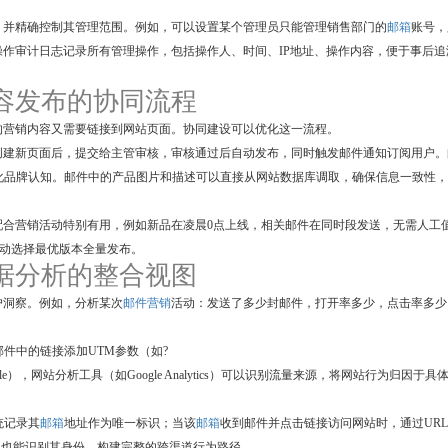
，并精确控制其管理范围。例如，可以设置某个管理员只能管理销售部门的
邮箱
账号，
操作审计日志记录所有管理操作，包括操作人、时间、IP地址、操作内容，便于事后追
 内容发布的协同流程
的营销内容又需要链接到网站页面。协同建设可以优化这一流程。
创建新页面后，提交给主管审核，审核通过后自动发布，同时触发邮件通知订阅用户。
强化品牌认知。邮件中的产品图片和描述可以直接从网站数据库调取，确保信息一致性
配合营销活动特别有用，例如新品在凌晨0点上线，相关邮件在同时段发送，无需人工
自动选择最优版本全量发布。
 数据分析的整合视图
户洞察。例如，分析某次
邮件营销
活动：发送了多少封邮件，打开率多少，点击率多少
术。在邮件中的链接添加UTM参数（如?
aign=spring_sale），网站分析工具（如Google Analytics）可以识别流量来源，将网站行为归因于具
统记录其
邮箱
地址作为唯一标识；当该
邮箱
收到邮件并点击链接访问网站时，通过UR
录，也能识别其身份，构建完整的跨渠道行为路径。