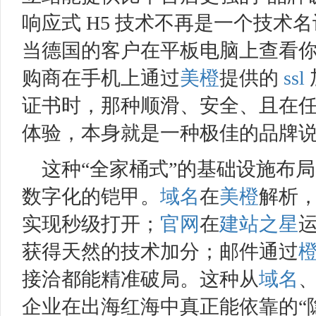
响应式 H5 技术不再是一个技术
当德国的客户在平板电脑上查看
购商在手机上通过
美橙
提供的
ssl
证书时，那种顺滑、安全、且在
体验，本身就是一种极佳的品牌说服力[c
这种“全家桶式”的基础设施布
数字化的铠甲。
域名
在
美橙
解析
实现秒级打开；
官网
在
建站之星
获得天然的技术加分；邮件通过
接洽都能精准破局。这种从
域名
企业在出海红海中真正能依靠的“