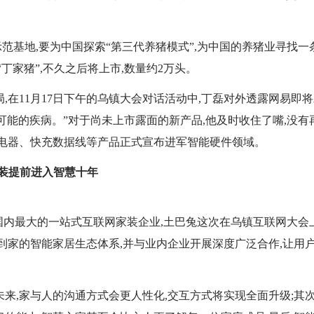
范基地,要为中国探索“第三代养猪模式”,为中国的养猪业寻找一
丁家猪”,不久之后将上市,数量约2万头。
,在11月17日下午的乌镇大会对话活动中,丁磊对外透露网易即
来可能的疾病。”对于尚未上市露面的新产品,他及时收住了嘴,没有
充电器、快充数据线等产品正式宣布进军智能硬件领域。
家装提前进入智慧十年
为国内最大的一站式互联网家装企业,土巴兔这次在乌镇互联网大会
到家的智能家居生态体系,并与业内企业开展深度广泛合作,让用
来,家与人的沟通方式会更人性化,交互方式将实现全面升级;其次