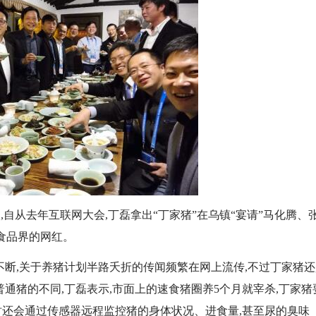
,自从去年互联网大会,丁磊拿出“丁家猪”在乌镇“宴请”马化腾、
食品界的网红。
不断,关于养猪计划半路夭折的传闻频繁在网上流传,不过丁家猪还
普通猪的不同,丁磊表示,市面上的速食猪圈养5个月就宰杀,丁家猪
同时还会通过传感器远程监控猪的身体状况、进食量,甚至尿的臭味