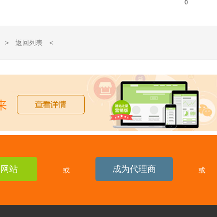
0
> 返回列表 <
建网站
成为代理商
或
或