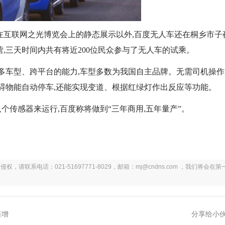
在互联网之光博览会上的静态展示以外,百度无人车还在桐乡市子
,三天时间内共有将近200位民众参与了无人车的试乘。
多车型、跨平台的能力,车型多数为我国自主品牌。无需司机操作
障碍物能自动停车,还能实现变道、根据红绿灯作出反应等功能。
传感器来运行,百度称将做到“三年商用,五年量产”。
系电话：021-51697771-8029，邮箱：mj@cndns.com ，我们将会在第
倍增
分享给小