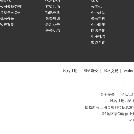
橙文化
优惠促销
域名
公司资质荣誉
有奖活动
云主机
参观各分公司
功能更新
企业建站
机房介绍
免费培训
橙云主机
客户案例
最新公告
企业邮箱
美橙动态
网络营销
租用托管
渠道合作
|
|
|
域名注册
网站建设
域名交易
websi
上海网站制作公
关于美橙
联系我
|
域名注册,域名
版权所有 上海美橙科技信息
《跨地区增值电信业务经
客户