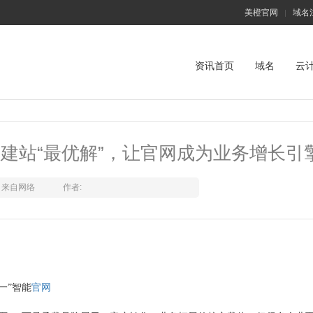
美橙官网
域名
|
资讯首页
域名
云
业建站“最优解”，让官网成为业务增长引
来自网络
作者:
一”智能
官网