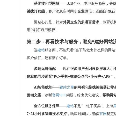
获客转化型网站
——B2B企业、本地服务商家，关
键拨打功能
，客户消息实时同步企业微信；还能自动统
更贴心的是，针对
外贸企业的多语言需求
、教育机
用“将就”通用模板。
第二步：再看技术与服务，避免“建好网站
选
建站
服务商，不能只看“当下能做出什么样的网站
客户信任，还有潜在订单。
多端无缝适配
——现在
很多
用户会因设备
屏幕大小
建就能同步适配“PC+手机+微信公众号+
小程序
+APP”
，
AI智能赋能
——
建站之星
的
可视化拖拽编辑器让零
营销文案
，诊断
官网
SEO
问题，给出优化建议，
帮助网
全方位服务保障
——
建站
不是“一锤子买卖”。上海
7×24小时多渠道技术支持
，响应时间快，确保
官网
稳定