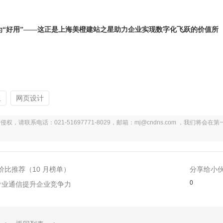
为“好用”——这正是上海
美橙
建站之星
助力企业实现数字化飞跃的价值所
星
网页设计
系电话：021-51697771-8029，邮箱：mj@cndns.com ，我们将会在第
价比推荐（10 月榜单）
分享给小
0
专业通信提升企业竞争力