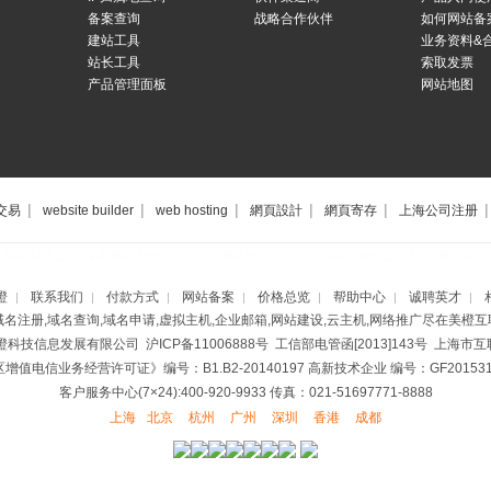
备案查询
战略合作伙伴
如何网站备
建站工具
业务资料&
站长工具
索取发票
产品管理面板
网站地图
|
|
|
|
|
|
交易
website builder
web hosting
網頁設計
網頁寄存
上海公司注册
海网站制作公司
深圳网站制作公司
广州网站制作公司
北京网站制作公司
杭州网站制作
橙
联系我们
付款方式
网站备案
价格总览
帮助中心
诚聘英才
|
|
|
|
|
|
|
域名注册,域名查询,域名申请,虚拟主机,企业邮箱,网站建设,云主机,网络推广尽在美橙互
美橙科技信息发展有限公司
沪ICP备11006888号
工信部电管函[2013]143号 上海
增值电信业务经营许可证》编号：B1.B2-20140197
高新技术企业 编号：GF2015310
客户服务中心(7×24):400-920-9933 传真：021-51697771-8888
上海
北京
杭州
广州
深圳
香港
成都