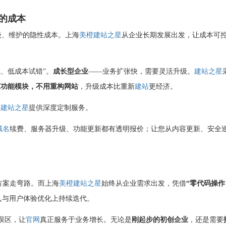
的成本
级、维护的隐性成本。上海
美橙
建站之星
从企业长期发展出发，让成本可
、低成本试错”。
成长型企业
——业务扩张快，需要灵活升级。
建站之星
应功能模块，不用重构网站
，升级成本比重新
建站
更经济。
。
建站之星
提供深度定制服务。
域名
续费、服务器升级、功能更新都有透明报价；让您从内容更新、安全
方案走弯路。而上海
美橙
建站之星
始终从企业需求出发，凭借
“零代码操作
入与用户体验优化上持续迭代。
误区，让
官网
真正服务于业务增长。无论是
刚起步的初创企业
，还是需要