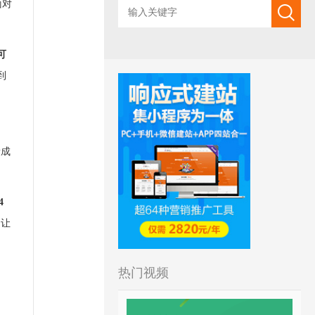
面对
可
到
量成
4
，让
热门视频
、