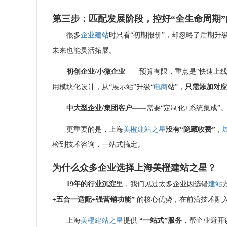
第三步：匹配发展阶段，控好“全生命周期”
很多
企业建站
时只看“初期报价”，却忽略了后期升
未来也能灵活拓展。
初创企业/小微企业
——预算有限，重点是“快速上线
用模块化设计，从“展示站”升级“
电商
站”，
只需添加对
中大型企业/集团客户
——需要“定制化+系统集成”
更重要的是，上海
美橙
建站之星
没有“隐藏收费”
，
检到技术咨询，一站式搞定。
为什么众多企业选择上海
美橙
建站之星
？
19年的行业沉淀
里，我们见过太多企业因选错
建站
+五合一适配+强营销功能”
的核心优势，在前沿技术融
上海
美橙
建站之星
提供
“一站式”服务
，帮企业避开