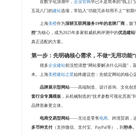
在数字化浪潮中，
企业官网
早已不是简单的“线上
五花八门的
建站
选项，常陷入“功能冗余却用不上”“初期
上海
美橙
作为
深耕互联网服务19年的老牌厂商
，旗下
控
”为核心，成为2025年多家权威机构评测中的
优选
建站
真正适配的方案。
第一步：先明确核心需求，不做“无用功能”
很多
企业建站
前没想清楚“网站要解决什么问题”，
本。上海
美橙
建站之星
始终建议您：先锁定网站的核心
品牌
展示型网站
——高端制造、设计咨询、文化创
套行业专属模板
，从机械制造的“技术参数可视化页面”
品牌形象更立体。
电商
交易型网站
——无论是零售
电商
、跨境贸易，
多币种支付
（支持微信、支付宝、PayPal等），到
秒杀、