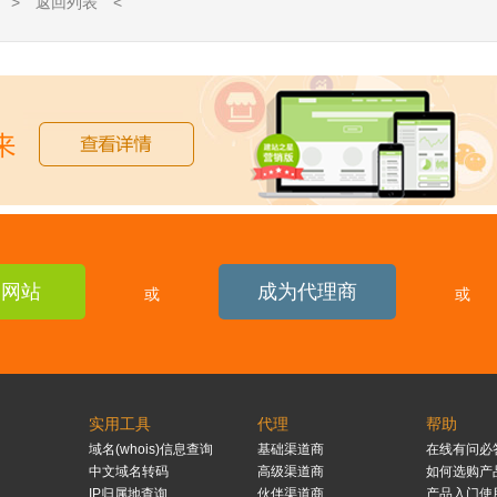
> 返回列表 <
建网站
成为代理商
或
或
实用工具
代理
帮助
域名(whois)信息查询
基础渠道商
在线有问必
中文域名转码
高级渠道商
如何选购产
IP归属地查询
伙伴渠道商
产品入门使