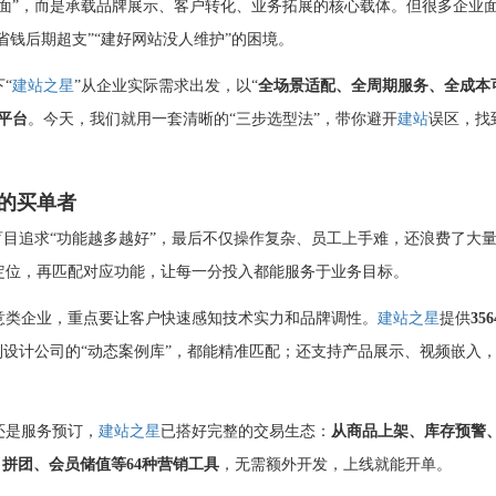
门面”，而是承载品牌展示、客户转化、业务拓展的核心载体。但很多企业
省钱后期超支”“建好网站没人维护”的困境。
“
建站之星
”从企业实际需求出发，以“
全场景适配、全周期服务、全成本
平台
。今天，我们就用一套清晰的“三步选型法”，带你避开
建站
误区，找
的买单者
盲目追求“功能越多越好”，最后不仅操作复杂、员工上手难，还浪费了大
定位，再匹配对应功能，让每一分投入都能服务于业务目标。
意类企业，重点要让客户快速感知技术实力和品牌调性。
建站之星
提供
356
到设计公司的“动态案例库”，都能精准匹配；还支持产品展示、视频嵌入
还是服务预订，
建站之星
已搭好完整的交易生态：
从商品上架、库存预警
拼团、会员储值等64种营销工具
，无需额外开发，上线就能开单。