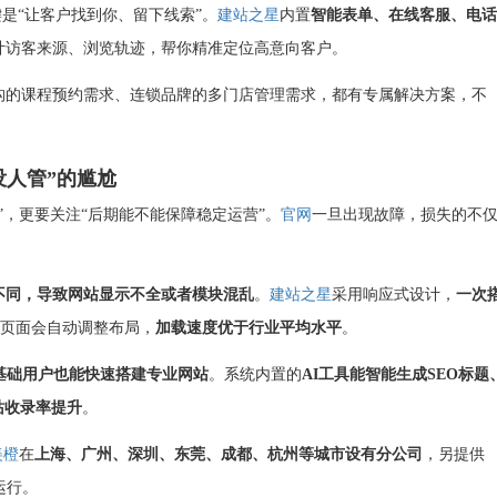
键是“让客户找到你、留下线索”。
建站之星
内置
智能表单、在线客服、电话
计访客来源、浏览轨迹，帮你精准定位高意向客户。
构的课程预约需求、连锁品牌的多门店管理需求，都有专属解决方案，不
没人管”的尴尬
”，更要关注“后期能不能保障稳定运营”。
官网
一旦出现故障，损失的不
不同，导致网站显示不全或者模块混乱
。
建站之星
采用响应式设计，
一次
页面会自动调整布局，
加载速度优于行业平均水平
。
基础用户也能快速搭建专业网站
。系统内置的
AI工具能智能生成
SEO
标题
站收录率提升
。
美橙
在
上海、广州、深圳、东莞、成都、杭州等城市设有
分公司
，另提供
运行。